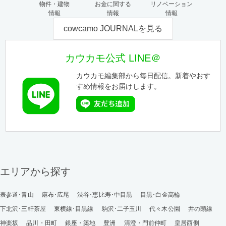
物件・建物
お金に関する
リノベーション
情報
情報
情報
cowcamo JOURNALを見る
カウカモ公式 LINE＠
カウカモ編集部から毎日配信。新着やおす
すめ情報をお届けします。
エリアから探す
表参道･青山
麻布･広尾
渋谷･恵比寿･中目黒
目黒･白金高輪
下北沢･三軒茶屋
東横線･目黒線
駒沢･二子玉川
代々木公園
井の頭線
神楽坂
品川・田町
銀座・築地
豊洲
清澄・門前仲町
皇居西側