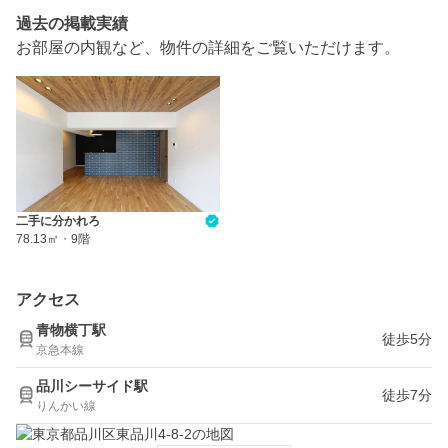
過去の掲載実績
お部屋の内観など、物件の詳細をご覧いただけます。
二手に分かれろ
78.13㎡
・
9階
アクセス
青物横丁駅
徒歩5分
京急本線
品川シーサイド駅
徒歩7分
りんかい線