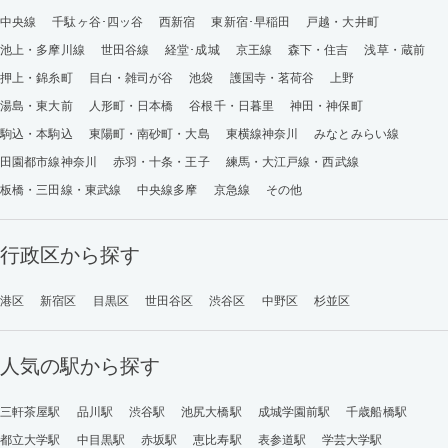
中央線
千駄ヶ谷･四ッ谷
西新宿
東新宿･早稲田
戸越・大井町
池上・多摩川線
世田谷線
経堂･成城
京王線
森下・住吉
浅草・蔵前
押上・錦糸町
目白・雑司が谷
池袋
護国寺・茗荷谷
上野
湯島・東大前
人形町・日本橋
谷根千・日暮里
神田・神保町
駒込・本駒込
東陽町・南砂町・大島
東横線神奈川
みなとみらい線
田園都市線神奈川
赤羽・十条・王子
練馬・大江戸線・西武線
板橋・三田線・東武線
中央線多摩
京急線
その他
行政区から探す
港区
新宿区
目黒区
世田谷区
渋谷区
中野区
杉並区
人気の駅から探す
三軒茶屋駅
品川駅
渋谷駅
池尻大橋駅
成城学園前駅
千歳船橋駅
都立大学駅
中目黒駅
赤坂駅
恵比寿駅
表参道駅
学芸大学駅