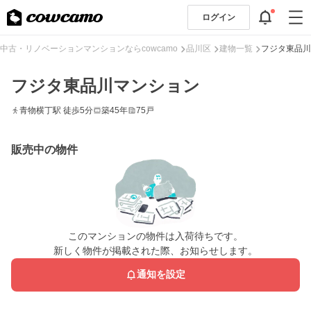
ログイン
中古・リノベーションマンションならcowcamo
品川区
建物一覧
フジタ東品川
フジタ東品川マンション
青物横丁駅 徒歩5分
築45年
75戸
販売中の物件
このマンションの物件は入荷待ちです。
新しく物件が掲載された際、お知らせします。
通知を設定