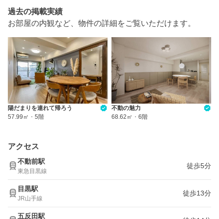
過去の掲載実績
お部屋の内観など、物件の詳細をご覧いただけます。
陽だまりを連れて帰ろう
不動の魅力
57.99㎡
・
5階
68.62㎡
・
6階
アクセス
不動前駅
徒歩5分
東急目黒線
目黒駅
徒歩13分
JR山手線
五反田駅