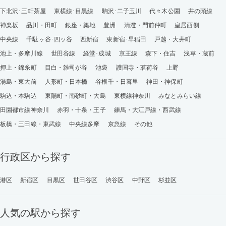
下北沢･三軒茶屋
東横線･目黒線
駒沢･二子玉川
代々木公園
井の頭線
神楽坂
品川・田町
銀座・築地
豊洲
清澄・門前仲町
皇居西側
中央線
千駄ヶ谷･四ッ谷
西新宿
東新宿･早稲田
戸越・大井町
池上・多摩川線
世田谷線
経堂･成城
京王線
森下・住吉
浅草・蔵前
押上・錦糸町
目白・雑司が谷
池袋
護国寺・茗荷谷
上野
湯島・東大前
人形町・日本橋
谷根千・日暮里
神田・神保町
駒込・本駒込
東陽町・南砂町・大島
東横線神奈川
みなとみらい線
田園都市線神奈川
赤羽・十条・王子
練馬・大江戸線・西武線
板橋・三田線・東武線
中央線多摩
京急線
その他
行政区から探す
港区
新宿区
目黒区
世田谷区
渋谷区
中野区
杉並区
人気の駅から探す