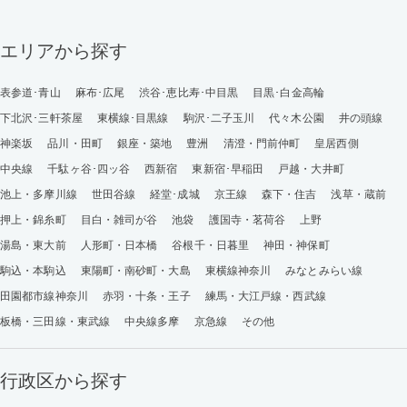
エリアから探す
表参道･青山
麻布･広尾
渋谷･恵比寿･中目黒
目黒･白金高輪
下北沢･三軒茶屋
東横線･目黒線
駒沢･二子玉川
代々木公園
井の頭線
神楽坂
品川・田町
銀座・築地
豊洲
清澄・門前仲町
皇居西側
中央線
千駄ヶ谷･四ッ谷
西新宿
東新宿･早稲田
戸越・大井町
池上・多摩川線
世田谷線
経堂･成城
京王線
森下・住吉
浅草・蔵前
押上・錦糸町
目白・雑司が谷
池袋
護国寺・茗荷谷
上野
湯島・東大前
人形町・日本橋
谷根千・日暮里
神田・神保町
駒込・本駒込
東陽町・南砂町・大島
東横線神奈川
みなとみらい線
田園都市線神奈川
赤羽・十条・王子
練馬・大江戸線・西武線
板橋・三田線・東武線
中央線多摩
京急線
その他
行政区から探す