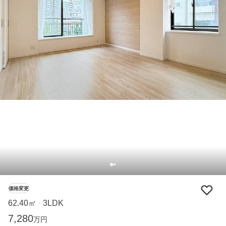
価格変更
62.40㎡
3LDK
・
7,280
万円