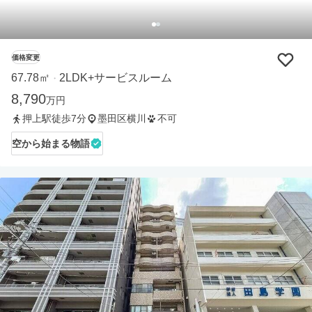
価格変更
67.78㎡
2LDK+サービスルーム
・
8,790
万円
押上駅徒歩7分
墨田区横川
不可
空から始まる物語