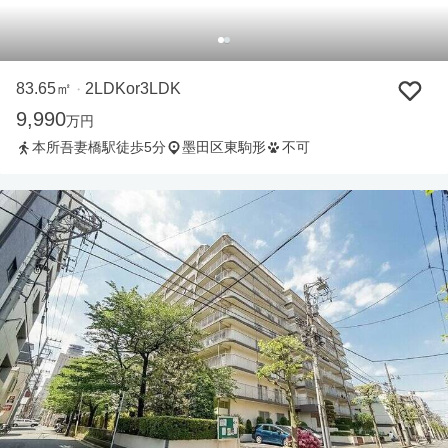
83.65㎡
2LDKor3LDK
・
9,990
万円
本所吾妻橋駅徒歩5分
墨田区東駒形
不可