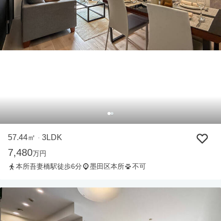
57.44㎡
3LDK
・
7,480
万円
本所吾妻橋駅徒歩6分
墨田区本所
不可