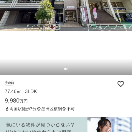
完成前
77.46㎡
3LDK
・
9,980
万円
両国駅徒歩7分
墨田区横網
不可