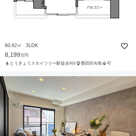
60.42㎡
3LDK
・
8,199
万円
とうきょうスカイツリー駅徒歩9分
墨田区向島
可