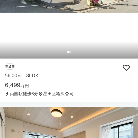
完成前
56.00㎡
3LDK
・
6,499
万円
両国駅徒歩6分
墨田区亀沢
可