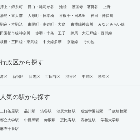
押上・錦糸町
目白・雑司が谷
池袋
護国寺・茗荷谷
上野
湯島・東大前
人形町・日本橋
谷根千・日暮里
神田・神保町
駒込・本駒込
東陽町・南砂町・大島
東横線神奈川
みなとみらい線
田園都市線神奈川
赤羽・十条・王子
練馬・大江戸線・西武線
板橋・三田線・東武線
中央線多摩
京急線
その他
行政区から探す
港区
新宿区
目黒区
世田谷区
渋谷区
中野区
杉並区
人気の駅から探す
三軒茶屋駅
品川駅
渋谷駅
池尻大橋駅
成城学園前駅
千歳船橋駅
都立大学駅
中目黒駅
赤坂駅
恵比寿駅
表参道駅
学芸大学駅
麻布十番駅