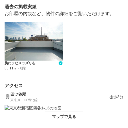
過去の掲載実績
お部屋の内観など、物件の詳細をご覧いただけます。
胸にラピスラズリを
86.11㎡
・
8階
アクセス
四ツ谷駅
徒歩3分
東京メトロ南北線
マップで見る