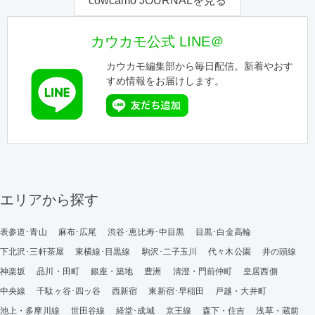
cowcamo JOURNALを見る
カウカモ公式 LINE＠
カウカモ編集部から毎日配信。新着やおす
すめ情報をお届けします。
エリアから探す
表参道･青山
麻布･広尾
渋谷･恵比寿･中目黒
目黒･白金高輪
下北沢･三軒茶屋
東横線･目黒線
駒沢･二子玉川
代々木公園
井の頭線
神楽坂
品川・田町
銀座・築地
豊洲
清澄・門前仲町
皇居西側
中央線
千駄ヶ谷･四ッ谷
西新宿
東新宿･早稲田
戸越・大井町
池上・多摩川線
世田谷線
経堂･成城
京王線
森下・住吉
浅草・蔵前