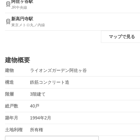
阿佐ヶ谷駅
JR中央線
新高円寺駅
東京メトロ丸ノ内線
マップで見る
建物概要
建物
ライオンズガーデン阿佐ヶ谷
構造
鉄筋コンクリート造
階層
3階建て
総戸数
40戸
築年月
1994年2月
土地利権
所有権