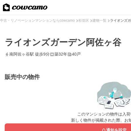
中古・リノベーションマンションならcowcamo
杉並区
建物一覧
ライオンズガ
ライオンズガーデン阿佐ヶ谷
南阿佐ヶ谷駅 徒歩9分
築32年
40戸
販売中の物件
このマンションの物件は入荷
新しく物件が掲載された際、お
通知を設定