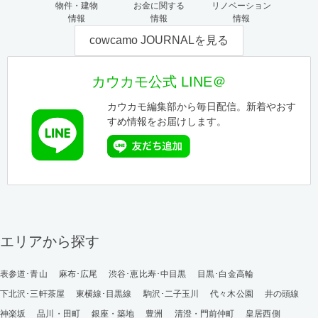
物件・建物
お金に関する
リノベーション
情報
情報
情報
cowcamo JOURNALを見る
カウカモ公式 LINE＠
カウカモ編集部から毎日配信。新着やおす
すめ情報をお届けします。
エリアから探す
表参道･青山
麻布･広尾
渋谷･恵比寿･中目黒
目黒･白金高輪
下北沢･三軒茶屋
東横線･目黒線
駒沢･二子玉川
代々木公園
井の頭線
神楽坂
品川・田町
銀座・築地
豊洲
清澄・門前仲町
皇居西側