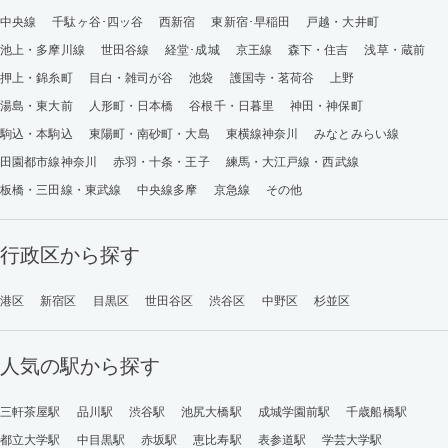
中央線
千駄ヶ谷･四ッ谷
西新宿
東新宿･早稲田
戸越・大井町
池上・多摩川線
世田谷線
経堂･成城
京王線
森下・住吉
浅草・蔵前
押上・錦糸町
目白・雑司が谷
池袋
護国寺・茗荷谷
上野
湯島・東大前
人形町・日本橋
谷根千・日暮里
神田・神保町
駒込・本駒込
東陽町・南砂町・大島
東横線神奈川
みなとみらい線
田園都市線神奈川
赤羽・十条・王子
練馬・大江戸線・西武線
板橋・三田線・東武線
中央線多摩
京急線
その他
行政区から探す
港区
新宿区
目黒区
世田谷区
渋谷区
中野区
杉並区
人気の駅から探す
三軒茶屋駅
品川駅
渋谷駅
池尻大橋駅
成城学園前駅
千歳船橋駅
都立大学駅
中目黒駅
赤坂駅
恵比寿駅
表参道駅
学芸大学駅