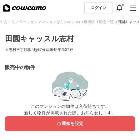
ログイン
中古・リノベーションマンションならcowcamo
板橋区
建物一覧
田園キャッス
田園キャッスル志村
志村三丁目駅 徒歩7分
築45年
37戸
販売中の物件
このマンションの物件は入荷待ちです。
新しく物件が掲載された際、お知らせします。
通知を設定