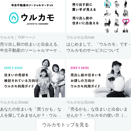
ウルカモ｜TOPページ
ウルカモ公式note
売り出し前の住まいと出会える、
はじめまして、「ウルカモ」です -
中古不動産のソーシャルマーケッ
ウルカモのサービスについて
ト
ウルカモ公式note
ウルカモ公式note
あなたの住まいを「買うかも」な
「売るかも」な住まいと出会いま
人を探してみませんか？ - ウルカ
せんか？ - ウルカモの使い方（買
モの使い方（売主さま向け）
主さま向け）
ウルカモトップを見る