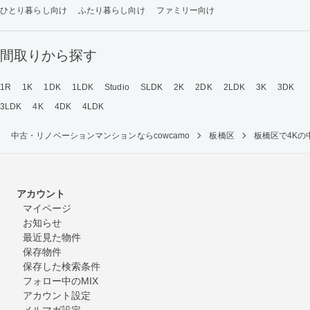
ひとり暮らし向け
ふたり暮らし向け
ファミリー向け
間取りから探す
1R
1K
1DK
1LDK
Studio
SLDK
2K
2DK
2LDK
3K
3DK
3LDK
4K
4DK
4LDK
中古・リノベーションマンションならcowcamo
板橋区
板橋区で4K
アカウント
マイページ
お知らせ
最近見た物件
保存物件
保存した検索条件
フォロー中のMIX
アカウント設定
メルマガ設定