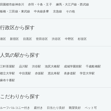
田園都市線神奈川
赤羽・十条・王子
練馬・大江戸線・西武線
板橋・三田線・東武線
中央線多摩
京急線
その他
行政区から探す
港区
新宿区
目黒区
世田谷区
渋谷区
中野区
杉並区
人気の駅から探す
三軒茶屋駅
品川駅
渋谷駅
池尻大橋駅
成城学園前駅
千歳船橋駅
都立大学駅
中目黒駅
赤坂駅
恵比寿駅
表参道駅
学芸大学駅
麻布十番駅
こだわりから探す
ルーフバルコニー付き
庭付き
日当たり良好
眺望良好
ペット可