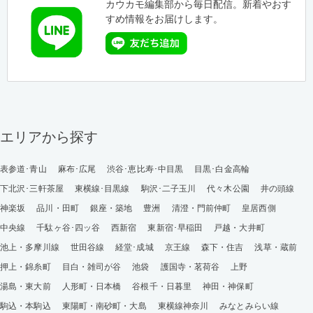
カウカモ編集部から毎日配信。新着やおす
すめ情報をお届けします。
エリアから探す
表参道･青山
麻布･広尾
渋谷･恵比寿･中目黒
目黒･白金高輪
下北沢･三軒茶屋
東横線･目黒線
駒沢･二子玉川
代々木公園
井の頭線
神楽坂
品川・田町
銀座・築地
豊洲
清澄・門前仲町
皇居西側
中央線
千駄ヶ谷･四ッ谷
西新宿
東新宿･早稲田
戸越・大井町
池上・多摩川線
世田谷線
経堂･成城
京王線
森下・住吉
浅草・蔵前
押上・錦糸町
目白・雑司が谷
池袋
護国寺・茗荷谷
上野
湯島・東大前
人形町・日本橋
谷根千・日暮里
神田・神保町
駒込・本駒込
東陽町・南砂町・大島
東横線神奈川
みなとみらい線