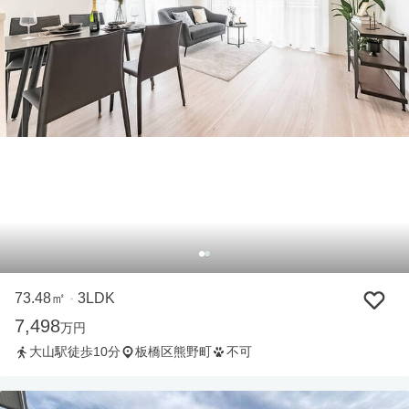
73.48㎡
3LDK
・
7,498
万円
大山駅徒歩10分
板橋区熊野町
不可