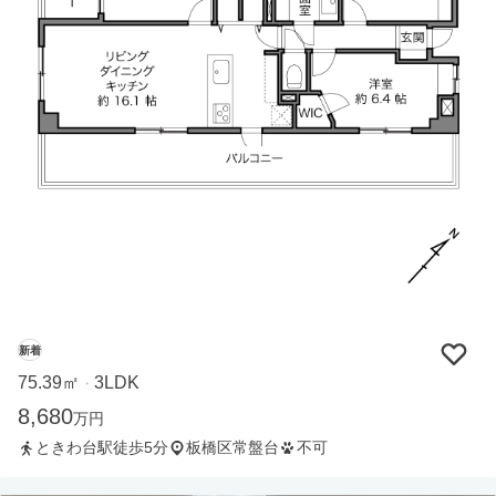
新着
75.39㎡
3LDK
・
8,680
万円
ときわ台駅徒歩5分
板橋区常盤台
不可