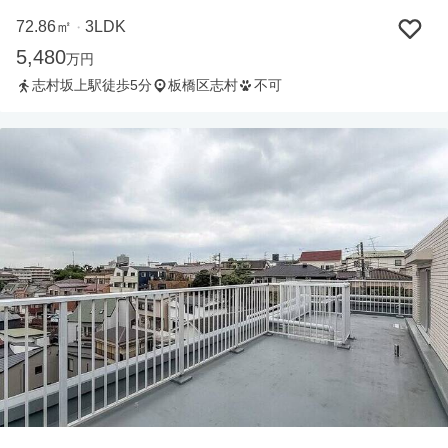
72.86㎡
3LDK
・
5,480
万円
志村坂上駅徒歩5分
板橋区志村
不可