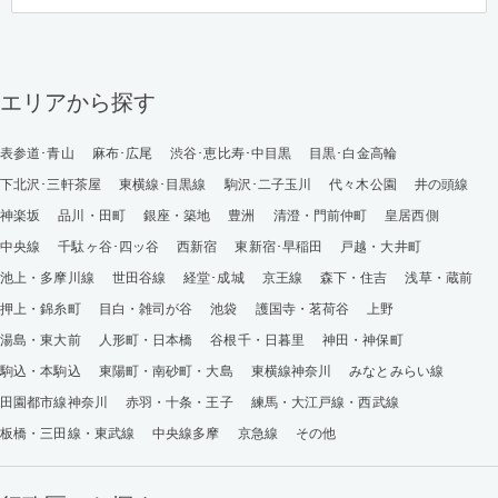
エリアから探す
表参道･青山
麻布･広尾
渋谷･恵比寿･中目黒
目黒･白金高輪
下北沢･三軒茶屋
東横線･目黒線
駒沢･二子玉川
代々木公園
井の頭線
神楽坂
品川・田町
銀座・築地
豊洲
清澄・門前仲町
皇居西側
中央線
千駄ヶ谷･四ッ谷
西新宿
東新宿･早稲田
戸越・大井町
池上・多摩川線
世田谷線
経堂･成城
京王線
森下・住吉
浅草・蔵前
押上・錦糸町
目白・雑司が谷
池袋
護国寺・茗荷谷
上野
湯島・東大前
人形町・日本橋
谷根千・日暮里
神田・神保町
駒込・本駒込
東陽町・南砂町・大島
東横線神奈川
みなとみらい線
田園都市線神奈川
赤羽・十条・王子
練馬・大江戸線・西武線
板橋・三田線・東武線
中央線多摩
京急線
その他