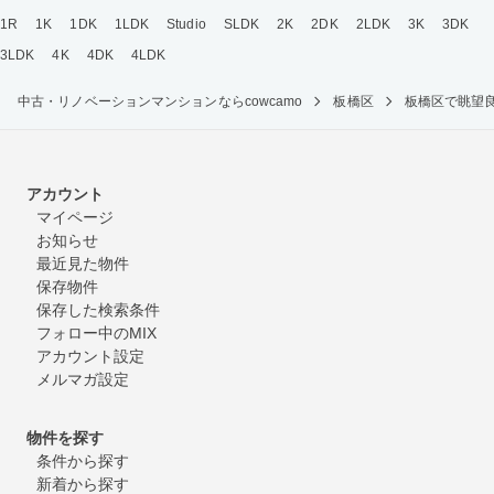
1R
1K
1DK
1LDK
Studio
SLDK
2K
2DK
2LDK
3K
3DK
3LDK
4K
4DK
4LDK
中古・リノベーションマンションならcowcamo
板橋区
板橋区で眺望
アカウント
マイページ
お知らせ
最近見た物件
保存物件
保存した検索条件
フォロー中のMIX
アカウント設定
メルマガ設定
物件を探す
条件から探す
新着から探す