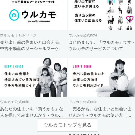
ウルカモ｜TOPページ
ウルカモ公式note
売り出し前の住まいと出会える、
はじめまして、「ウルカモ」です -
中古不動産のソーシャルマーケッ
ウルカモのサービスについて
ト
ウルカモ公式note
ウルカモ公式note
あなたの住まいを「買うかも」な
「売るかも」な住まいと出会いま
人を探してみませんか？ - ウルカ
せんか？ - ウルカモの使い方（買
モの使い方（売主さま向け）
主さま向け）
ウルカモトップを見る