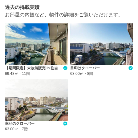
過去の掲載実績
お部屋の内観など、物件の詳細をご覧いただけます。
【期間限定】未改装販売 in 住吉
目印はクローバー
69.48㎡
・
11階
63.00㎡
・
8階
幸せのクローバー
63.00㎡
・
7階