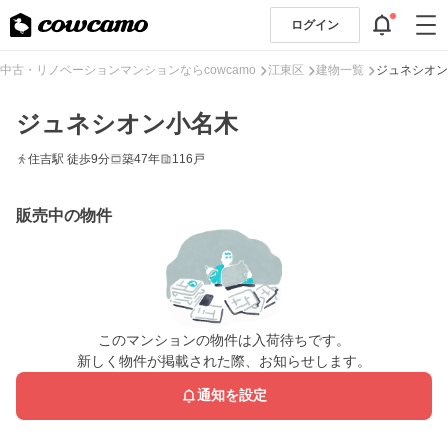
ログイン
中古・リノベーションマンションならcowcamo
江東区
建物一覧
ジュネシオン
ジュネシオン小名木
住吉駅 徒歩9分
築47年
116戸
販売中の物件
このマンションの物件は入荷待ちです。
新しく物件が掲載された際、お知らせします。
通知を設定