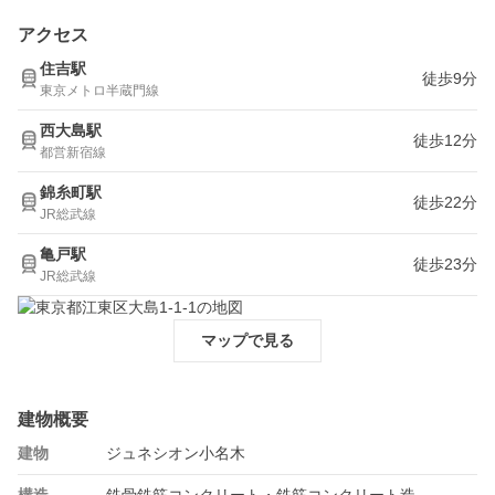
アクセス
住吉駅
徒歩9分
東京メトロ半蔵門線
西大島駅
徒歩12分
都営新宿線
錦糸町駅
徒歩22分
JR総武線
亀戸駅
徒歩23分
JR総武線
マップで見る
建物概要
建物
ジュネシオン小名木
構造
鉄骨鉄筋コンクリート・鉄筋コンクリート造