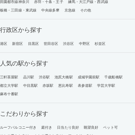
田園都市線神奈川
赤羽・十条・王子
練馬・大江戸線・西武線
板橋・三田線・東武線
中央線多摩
京急線
その他
行政区から探す
港区
新宿区
目黒区
世田谷区
渋谷区
中野区
杉並区
人気の駅から探す
三軒茶屋駅
品川駅
渋谷駅
池尻大橋駅
成城学園前駅
千歳船橋駅
都立大学駅
中目黒駅
赤坂駅
恵比寿駅
表参道駅
学芸大学駅
麻布十番駅
こだわりから探す
ルーフバルコニー付き
庭付き
日当たり良好
眺望良好
ペット可