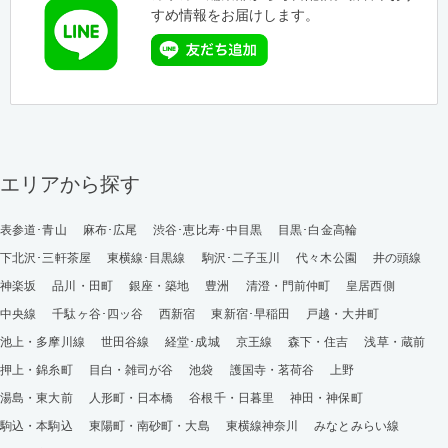
すめ情報をお届けします。
エリアから探す
表参道･青山
麻布･広尾
渋谷･恵比寿･中目黒
目黒･白金高輪
下北沢･三軒茶屋
東横線･目黒線
駒沢･二子玉川
代々木公園
井の頭線
神楽坂
品川・田町
銀座・築地
豊洲
清澄・門前仲町
皇居西側
中央線
千駄ヶ谷･四ッ谷
西新宿
東新宿･早稲田
戸越・大井町
池上・多摩川線
世田谷線
経堂･成城
京王線
森下・住吉
浅草・蔵前
押上・錦糸町
目白・雑司が谷
池袋
護国寺・茗荷谷
上野
湯島・東大前
人形町・日本橋
谷根千・日暮里
神田・神保町
駒込・本駒込
東陽町・南砂町・大島
東横線神奈川
みなとみらい線