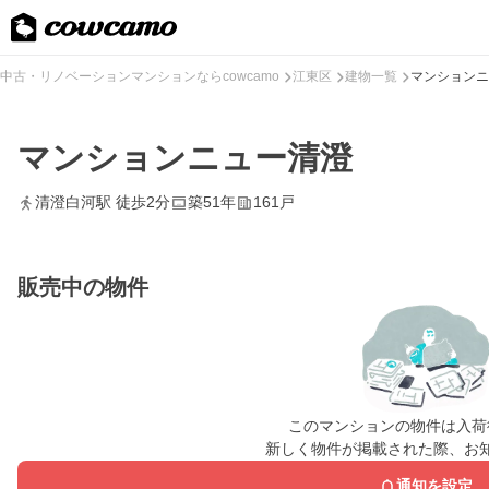
中古・リノベーションマンションならcowcamo
江東区
建物一覧
マンションニ
マンションニュー清澄
清澄白河駅 徒歩2分
築51年
161戸
販売中の物件
このマンションの物件は入荷
新しく物件が掲載された際、お
通知を設定