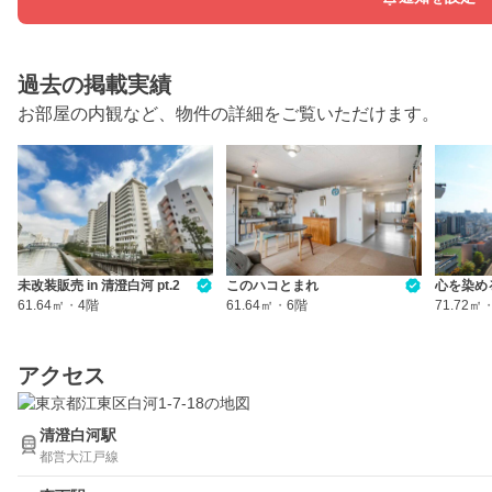
過去の掲載実績
お部屋の内観など、物件の詳細をご覧いただけます。
未改装販売 in 清澄白河 pt.2
このハコとまれ
心を染め
61.64㎡
・
4階
61.64㎡
・
6階
71.72㎡
アクセス
清澄白河駅
都営大江戸線