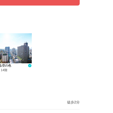
る空の色
・
14階
徒歩2分