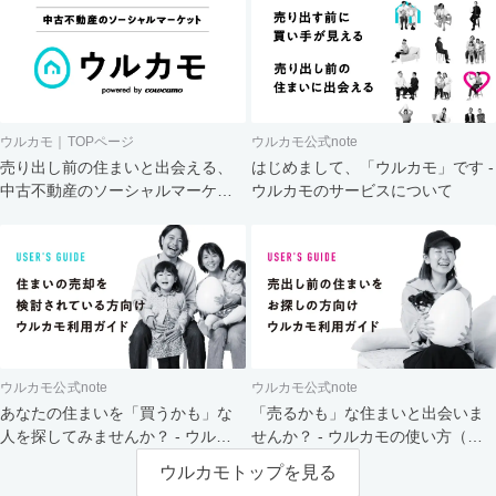
ウルカモ｜TOPページ
ウルカモ公式note
売り出し前の住まいと出会える、
はじめまして、「ウルカモ」です -
中古不動産のソーシャルマーケッ
ウルカモのサービスについて
ト
ウルカモ公式note
ウルカモ公式note
あなたの住まいを「買うかも」な
「売るかも」な住まいと出会いま
人を探してみませんか？ - ウルカ
せんか？ - ウルカモの使い方（買
モの使い方（売主さま向け）
主さま向け）
ウルカモトップを見る