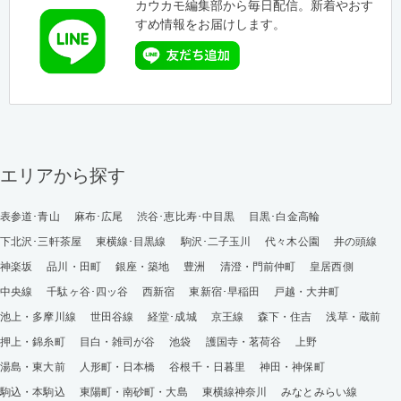
カウカモ編集部から毎日配信。新着やおす
すめ情報をお届けします。
エリアから探す
表参道･青山
麻布･広尾
渋谷･恵比寿･中目黒
目黒･白金高輪
下北沢･三軒茶屋
東横線･目黒線
駒沢･二子玉川
代々木公園
井の頭線
神楽坂
品川・田町
銀座・築地
豊洲
清澄・門前仲町
皇居西側
中央線
千駄ヶ谷･四ッ谷
西新宿
東新宿･早稲田
戸越・大井町
池上・多摩川線
世田谷線
経堂･成城
京王線
森下・住吉
浅草・蔵前
押上・錦糸町
目白・雑司が谷
池袋
護国寺・茗荷谷
上野
湯島・東大前
人形町・日本橋
谷根千・日暮里
神田・神保町
駒込・本駒込
東陽町・南砂町・大島
東横線神奈川
みなとみらい線