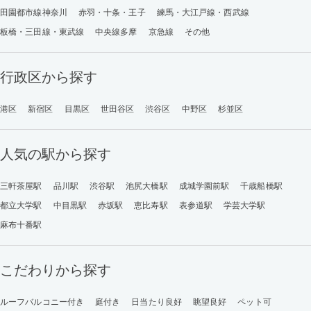
田園都市線神奈川
赤羽・十条・王子
練馬・大江戸線・西武線
板橋・三田線・東武線
中央線多摩
京急線
その他
行政区から探す
港区
新宿区
目黒区
世田谷区
渋谷区
中野区
杉並区
人気の駅から探す
三軒茶屋駅
品川駅
渋谷駅
池尻大橋駅
成城学園前駅
千歳船橋駅
都立大学駅
中目黒駅
赤坂駅
恵比寿駅
表参道駅
学芸大学駅
麻布十番駅
こだわりから探す
ルーフバルコニー付き
庭付き
日当たり良好
眺望良好
ペット可