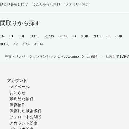
ひとり暮らし向け
ふたり暮らし向け
ファミリー向け
間取りから探す
1R
1K
1DK
1LDK
Studio
SLDK
2K
2DK
2LDK
3K
3DK
3LDK
4K
4DK
4LDK
中古・リノベーションマンションならcowcamo
江東区
江東区で1D
アカウント
マイページ
お知らせ
最近見た物件
保存物件
保存した検索条件
フォロー中のMIX
アカウント設定
メルマガ設定