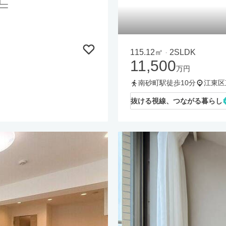
115.12㎡
2SLDK
・
11,500
万円
南砂町駅徒歩10分
江東区
抜ける視線、つながる暮らし