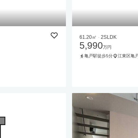
61.20㎡
2SLDK
・
5,990
万円
亀戸駅徒歩5分
江東区亀