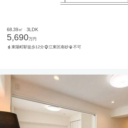
68.39㎡
3LDK
・
5,690
万円
東陽町駅徒歩12分
江東区南砂
不可