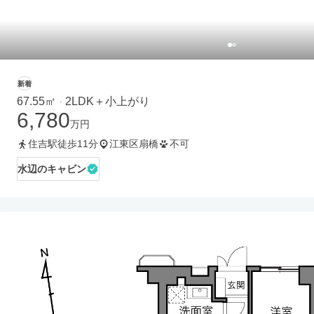
新着
67.55㎡
2LDK＋小上がり
・
6,780
万円
住吉駅徒歩11分
江東区扇橋
不可
水辺のキャビン