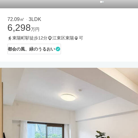
72.09㎡
3LDK
・
6,298
万円
東陽町駅徒歩12分
江東区東陽
可
都会の風、緑のうるおい