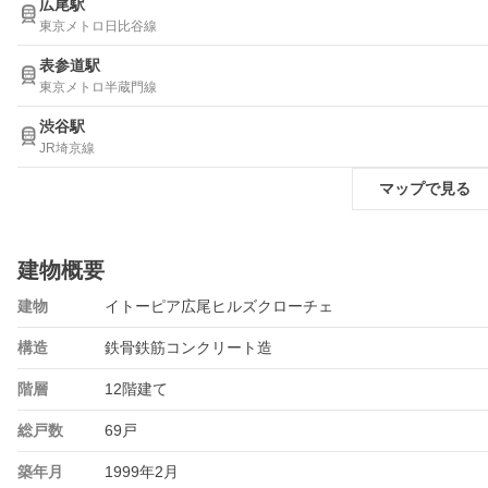
広尾駅
東京メトロ日比谷線
表参道駅
東京メトロ半蔵門線
渋谷駅
JR埼京線
マップで見る
建物概要
建物
イトーピア広尾ヒルズクローチェ
構造
鉄骨鉄筋コンクリート造
階層
12階建て
総戸数
69戸
築年月
1999年2月