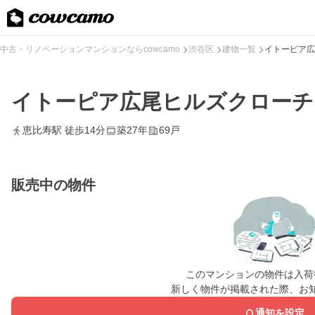
中古・リノベーションマンションならcowcamo
渋谷区
建物一覧
イトーピア広
イトーピア広尾ヒルズクローチ
恵比寿駅 徒歩14分
築27年
69戸
販売中の物件
このマンションの物件は入荷
新しく物件が掲載された際、お
通知を設定