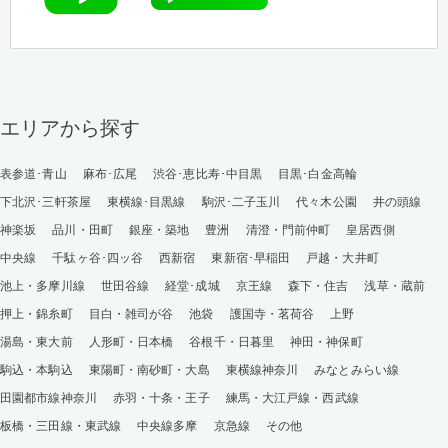
エリアから探す
表参道･青山
麻布･広尾
渋谷･恵比寿･中目黒
目黒･白金高輪
下北沢･三軒茶屋
東横線･目黒線
駒沢･二子玉川
代々木公園
井の頭線
神楽坂
品川・田町
銀座・築地
豊洲
清澄・門前仲町
皇居西側
中央線
千駄ヶ谷･四ッ谷
西新宿
東新宿･早稲田
戸越・大井町
池上・多摩川線
世田谷線
経堂･成城
京王線
森下・住吉
浅草・蔵前
押上・錦糸町
目白・雑司が谷
池袋
護国寺・茗荷谷
上野
湯島・東大前
人形町・日本橋
谷根千・日暮里
神田・神保町
駒込・本駒込
東陽町・南砂町・大島
東横線神奈川
みなとみらい線
田園都市線神奈川
赤羽・十条・王子
練馬・大江戸線・西武線
板橋・三田線・東武線
中央線多摩
京急線
その他