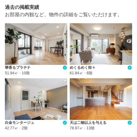
過去の掲載実績
お部屋の内観など、物件の詳細をご覧いただけます。
華香るプラチナ
めくるめく街々
51.94㎡
・
10階
61.84㎡
・
6階
白金モンタージュ
天は二物以上を与える
42.77㎡
・
2階
78.97㎡
・
13階