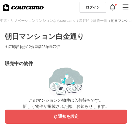
ログイン
中古・リノベーションマンションならcowcamo
渋谷区
建物一覧
朝日マンショ
朝日マンション白金通り
広尾駅 徒歩12分
築28年
72戸
販売中の物件
このマンションの物件は入荷待ちです。
新しく物件が掲載された際、お知らせします。
通知を設定