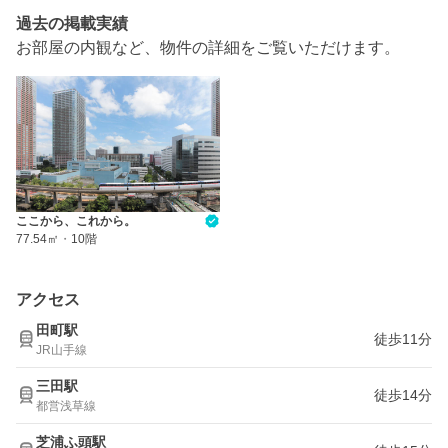
過去の掲載実績
お部屋の内観など、物件の詳細をご覧いただけます。
ここから、これから。
77.54㎡
・
10階
アクセス
田町駅
徒歩11分
JR山手線
三田駅
徒歩14分
都営浅草線
芝浦ふ頭駅