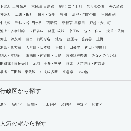
下北沢･三軒茶屋
東横線･目黒線
駒沢･二子玉川
代々木公園
井の頭線
神楽坂
品川・田町
銀座・築地
豊洲
清澄・門前仲町
皇居西側
中央線
千駄ヶ谷･四ッ谷
西新宿
東新宿･早稲田
戸越・大井町
池上・多摩川線
世田谷線
経堂･成城
京王線
森下・住吉
浅草・蔵前
押上・錦糸町
目白・雑司が谷
池袋
護国寺・茗荷谷
上野
湯島・東大前
人形町・日本橋
谷根千・日暮里
神田・神保町
駒込・本駒込
東陽町・南砂町・大島
東横線神奈川
みなとみらい線
田園都市線神奈川
赤羽・十条・王子
練馬・大江戸線・西武線
板橋・三田線・東武線
中央線多摩
京急線
その他
行政区から探す
港区
新宿区
目黒区
世田谷区
渋谷区
中野区
杉並区
人気の駅から探す