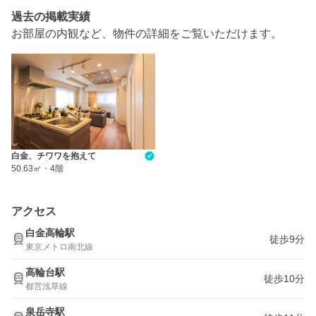
過去の掲載実績
お部屋の内観など、物件の詳細をご覧いただけます。
白金、チワワを抱えて
50.63㎡
・
4階
アクセス
白金高輪駅
徒歩9分
東京メトロ南北線
高輪台駅
徒歩10分
都営浅草線
泉岳寺駅