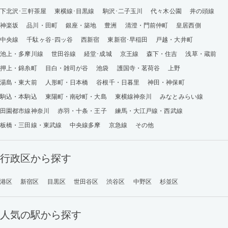
下北沢･三軒茶屋
東横線･目黒線
駒沢･二子玉川
代々木公園
井の頭線
神楽坂
品川・田町
銀座・築地
豊洲
清澄・門前仲町
皇居西側
中央線
千駄ヶ谷･四ッ谷
西新宿
東新宿･早稲田
戸越・大井町
池上・多摩川線
世田谷線
経堂･成城
京王線
森下・住吉
浅草・蔵前
押上・錦糸町
目白・雑司が谷
池袋
護国寺・茗荷谷
上野
湯島・東大前
人形町・日本橋
谷根千・日暮里
神田・神保町
駒込・本駒込
東陽町・南砂町・大島
東横線神奈川
みなとみらい線
田園都市線神奈川
赤羽・十条・王子
練馬・大江戸線・西武線
板橋・三田線・東武線
中央線多摩
京急線
その他
行政区から探す
港区
新宿区
目黒区
世田谷区
渋谷区
中野区
杉並区
人気の駅から探す