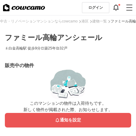
ログイン
中古・リノベーションマンションならcowcamo
港区
建物一覧
ファミール高輪
ファミール高輪アンシェール
白金高輪駅 徒歩9分
築25年
32戸
販売中の物件
このマンションの物件は入荷待ちです。
新しく物件が掲載された際、お知らせします。
通知を設定