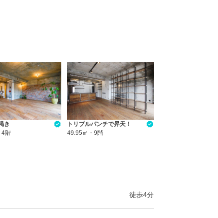
渇き
トリプルパンチで昇天！
・
4階
49.95㎡
・
9階
徒歩4分