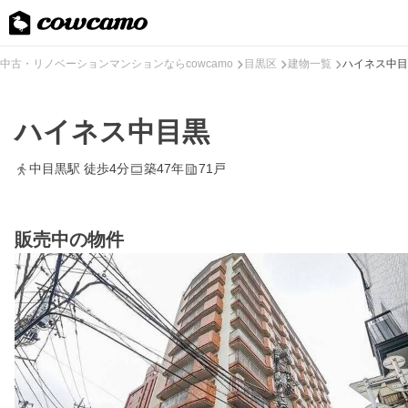
中古・リノベーションマンションならcowcamo
目黒区
建物一覧
ハイネス中目
ハイネス中目黒
中目黒駅 徒歩4分
築47年
71戸
販売中の物件