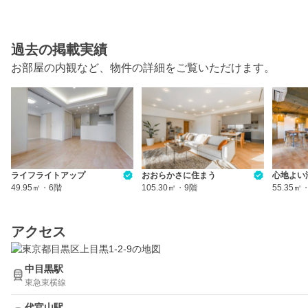
過去の掲載実績
お部屋の内観など、物件の詳細をご覧いただけます。
ライフライトアップ
おおらかさに住まう
心地よい
49.95㎡
・
6階
105.30㎡
・
9階
55.35㎡
アクセス
中目黒駅
東急東横線
代官山駅