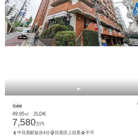
完成前
49.95㎡
2LDK
・
7,580
万円
中目黒駅徒歩4分
目黒区上目黒
不可