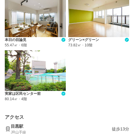
本日の目論見
グリーン×グリーン
55.47㎡
・
6階
73.82㎡
・
10階
実家は区民センター前
80.14㎡
・
4階
アクセス
目黒駅
徒歩13分
JR山手線