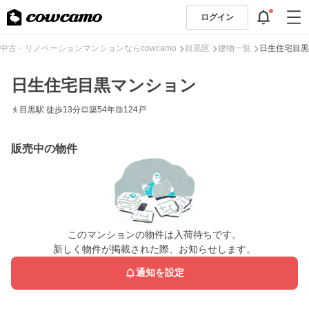
ログイン
中古・リノベーションマンションならcowcamo
目黒区
建物一覧
日生住宅目黒
日生住宅目黒マンション
目黒駅 徒歩13分
築54年
124戸
販売中の物件
このマンションの物件は入荷待ちです。
新しく物件が掲載された際、お知らせします。
通知を設定