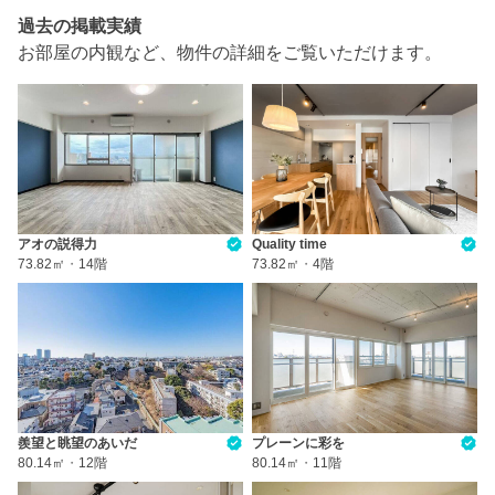
過去の掲載実績
お部屋の内観など、物件の詳細をご覧いただけます。
アオの説得力
Quality time
73.82㎡
・
14階
73.82㎡
・
4階
羨望と眺望のあいだ
プレーンに彩を
80.14㎡
・
12階
80.14㎡
・
11階