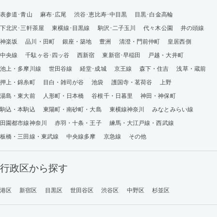
表参道･青山
麻布･広尾
渋谷･恵比寿･中目黒
目黒･白金高輪
下北沢･三軒茶屋
東横線･目黒線
駒沢･二子玉川
代々木公園
井の頭線
神楽坂
品川・田町
銀座・築地
豊洲
清澄・門前仲町
皇居西側
中央線
千駄ヶ谷･四ッ谷
西新宿
東新宿･早稲田
戸越・大井町
池上・多摩川線
世田谷線
経堂･成城
京王線
森下・住吉
浅草・蔵前
押上・錦糸町
目白・雑司が谷
池袋
護国寺・茗荷谷
上野
湯島・東大前
人形町・日本橋
谷根千・日暮里
神田・神保町
駒込・本駒込
東陽町・南砂町・大島
東横線神奈川
みなとみらい線
田園都市線神奈川
赤羽・十条・王子
練馬・大江戸線・西武線
板橋・三田線・東武線
中央線多摩
京急線
その他
行政区から探す
港区
新宿区
目黒区
世田谷区
渋谷区
中野区
杉並区