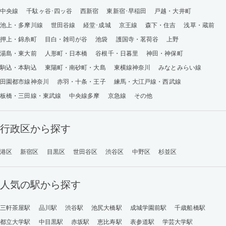
中央線
千駄ヶ谷･四ッ谷
西新宿
東新宿･早稲田
戸越・大井町
池上・多摩川線
世田谷線
経堂･成城
京王線
森下・住吉
浅草・蔵前
押上・錦糸町
目白・雑司が谷
池袋
護国寺・茗荷谷
上野
湯島・東大前
人形町・日本橋
谷根千・日暮里
神田・神保町
駒込・本駒込
東陽町・南砂町・大島
東横線神奈川
みなとみらい線
田園都市線神奈川
赤羽・十条・王子
練馬・大江戸線・西武線
板橋・三田線・東武線
中央線多摩
京急線
その他
行政区から探す
港区
新宿区
目黒区
世田谷区
渋谷区
中野区
杉並区
人気の駅から探す
三軒茶屋駅
品川駅
渋谷駅
池尻大橋駅
成城学園前駅
千歳船橋駅
都立大学駅
中目黒駅
赤坂駅
恵比寿駅
表参道駅
学芸大学駅