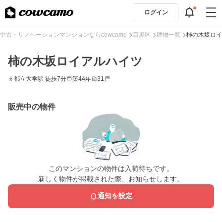
ログイン
中古・リノベーションマンションならcowcamo
目黒区
建物一覧
柿の木坂ロイ
柿の木坂ロイアルハイツ
都立大学駅 徒歩7分
築44年
31戸
販売中の物件
このマンションの物件は入荷待ちです。
新しく物件が掲載された際、お知らせします。
通知を設定