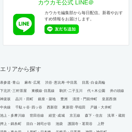
カウカモ公式 LINE＠
カウカモ編集部から毎日配信。新着やおす
すめ情報をお届けします。
エリアから探す
表参道･青山
麻布･広尾
渋谷･恵比寿･中目黒
目黒･白金高輪
下北沢･三軒茶屋
東横線･目黒線
駒沢･二子玉川
代々木公園
井の頭線
神楽坂
品川・田町
銀座・築地
豊洲
清澄・門前仲町
皇居西側
中央線
千駄ヶ谷･四ッ谷
西新宿
東新宿･早稲田
戸越・大井町
池上・多摩川線
世田谷線
経堂･成城
京王線
森下・住吉
浅草・蔵前
押上・錦糸町
目白・雑司が谷
池袋
護国寺・茗荷谷
上野
湯島・東大前
人形町・日本橋
谷根千・日暮里
神田・神保町