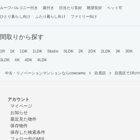
ルーフバルコニー付き
庭付き
日当たり良好
眺望良好
ペット可
ひとり暮らし向け
ふたり暮らし向け
ファミリー向け
間取りから探す
1R
1K
1DK
1LDK
Studio
SLDK
2K
2DK
2LDK
3K
3DK
3LDK
4K
4DK
4LDK
中古・リノベーションマンションならcowcamo
目黒区
目黒区で1R
アカウント
マイページ
お知らせ
最近見た物件
保存物件
保存した検索条件
フォロー中のMIX