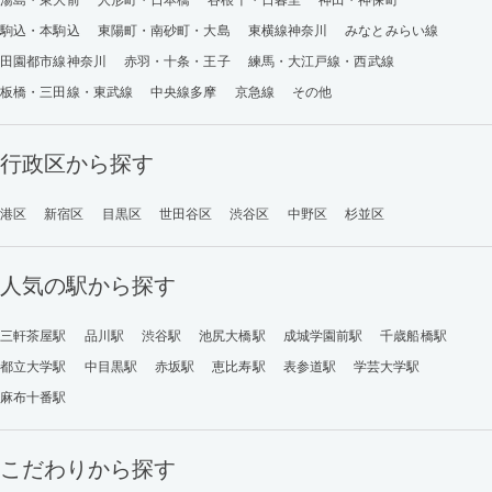
駒込・本駒込
東陽町・南砂町・大島
東横線神奈川
みなとみらい線
田園都市線神奈川
赤羽・十条・王子
練馬・大江戸線・西武線
板橋・三田線・東武線
中央線多摩
京急線
その他
行政区から探す
港区
新宿区
目黒区
世田谷区
渋谷区
中野区
杉並区
人気の駅から探す
三軒茶屋駅
品川駅
渋谷駅
池尻大橋駅
成城学園前駅
千歳船橋駅
都立大学駅
中目黒駅
赤坂駅
恵比寿駅
表参道駅
学芸大学駅
麻布十番駅
こだわりから探す