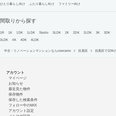
ひとり暮らし向け
ふたり暮らし向け
ファミリー向け
間取りから探す
1R
1K
1DK
1LDK
Studio
SLDK
2K
2DK
2LDK
3K
3DK
3LDK
4K
4DK
4LDK
中古・リノベーションマンションならcowcamo
目黒区
目黒区で1D
アカウント
マイページ
お知らせ
最近見た物件
保存物件
保存した検索条件
フォロー中のMIX
アカウント設定
メルマガ設定