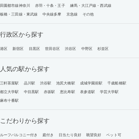
田園都市線神奈川
赤羽・十条・王子
練馬・大江戸線・西武線
板橋・三田線・東武線
中央線多摩
京急線
その他
行政区から探す
港区
新宿区
目黒区
世田谷区
渋谷区
中野区
杉並区
人気の駅から探す
三軒茶屋駅
品川駅
渋谷駅
池尻大橋駅
成城学園前駅
千歳船橋駅
都立大学駅
中目黒駅
赤坂駅
恵比寿駅
表参道駅
学芸大学駅
麻布十番駅
こだわりから探す
ルーフバルコニー付き
庭付き
日当たり良好
眺望良好
ペット可