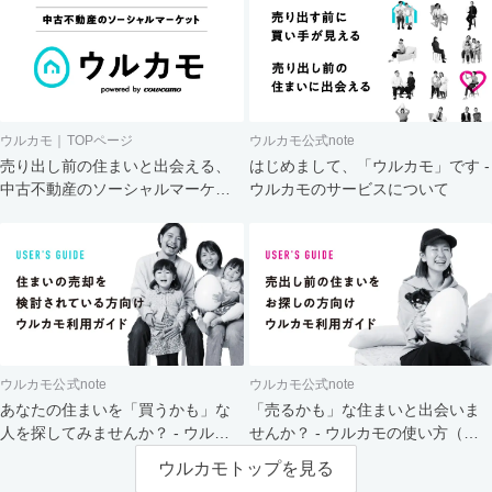
ウルカモ｜TOPページ
ウルカモ公式note
売り出し前の住まいと出会える、
はじめまして、「ウルカモ」です -
中古不動産のソーシャルマーケッ
ウルカモのサービスについて
ト
ウルカモ公式note
ウルカモ公式note
あなたの住まいを「買うかも」な
「売るかも」な住まいと出会いま
人を探してみませんか？ - ウルカ
せんか？ - ウルカモの使い方（買
モの使い方（売主さま向け）
主さま向け）
ウルカモトップを見る