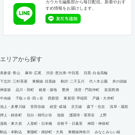
カウカモ編集部から毎日配信。新着やおす
すめ情報をお届けします。
エリアから探す
表参道･青山
麻布･広尾
渋谷･恵比寿･中目黒
目黒･白金高輪
下北沢･三軒茶屋
東横線･目黒線
駒沢･二子玉川
代々木公園
井の頭線
神楽坂
品川・田町
銀座・築地
豊洲
清澄・門前仲町
皇居西側
中央線
千駄ヶ谷･四ッ谷
西新宿
東新宿･早稲田
戸越・大井町
池上・多摩川線
世田谷線
経堂･成城
京王線
森下・住吉
浅草・蔵前
押上・錦糸町
目白・雑司が谷
池袋
護国寺・茗荷谷
上野
湯島・東大前
人形町・日本橋
谷根千・日暮里
神田・神保町
駒込・本駒込
東陽町・南砂町・大島
東横線神奈川
みなとみらい線