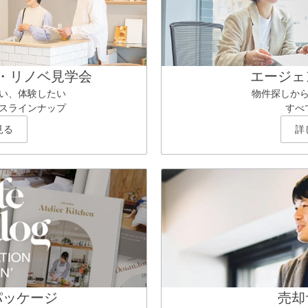
・リノベ見学会
エージェ
い、体験したい
物件探しか
スラインナップ
すべ
見る
詳
パッケージ
売却