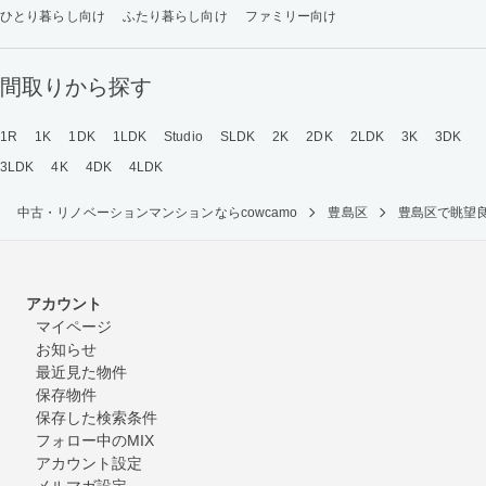
ひとり暮らし向け
ふたり暮らし向け
ファミリー向け
間取りから探す
1R
1K
1DK
1LDK
Studio
SLDK
2K
2DK
2LDK
3K
3DK
3LDK
4K
4DK
4LDK
中古・リノベーションマンションならcowcamo
豊島区
豊島区で眺望
アカウント
マイページ
お知らせ
最近見た物件
保存物件
保存した検索条件
フォロー中のMIX
アカウント設定
メルマガ設定