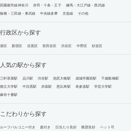
田園都市線神奈川
赤羽・十条・王子
練馬・大江戸線・西武線
板橋・三田線・東武線
中央線多摩
京急線
その他
行政区から探す
港区
新宿区
目黒区
世田谷区
渋谷区
中野区
杉並区
人気の駅から探す
三軒茶屋駅
品川駅
渋谷駅
池尻大橋駅
成城学園前駅
千歳船橋駅
都立大学駅
中目黒駅
赤坂駅
恵比寿駅
表参道駅
学芸大学駅
麻布十番駅
こだわりから探す
ルーフバルコニー付き
庭付き
日当たり良好
眺望良好
ペット可