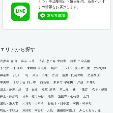
カウカモ編集部から毎日配信。新着やおす
すめ情報をお届けします。
エリアから探す
表参道･青山
麻布･広尾
渋谷･恵比寿･中目黒
目黒･白金高輪
下北沢･三軒茶屋
東横線･目黒線
駒沢･二子玉川
代々木公園
井の頭線
神楽坂
品川・田町
銀座・築地
豊洲
清澄・門前仲町
皇居西側
中央線
千駄ヶ谷･四ッ谷
西新宿
東新宿･早稲田
戸越・大井町
池上・多摩川線
世田谷線
経堂･成城
京王線
森下・住吉
浅草・蔵前
押上・錦糸町
目白・雑司が谷
池袋
護国寺・茗荷谷
上野
湯島・東大前
人形町・日本橋
谷根千・日暮里
神田・神保町
駒込・本駒込
東陽町・南砂町・大島
東横線神奈川
みなとみらい線