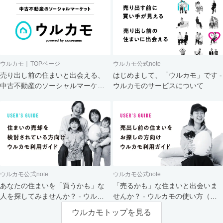
ウルカモ｜TOPページ
ウルカモ公式note
売り出し前の住まいと出会える、
はじめまして、「ウルカモ」です -
中古不動産のソーシャルマーケッ
ウルカモのサービスについて
ト
ウルカモ公式note
ウルカモ公式note
あなたの住まいを「買うかも」な
「売るかも」な住まいと出会いま
人を探してみませんか？ - ウルカ
せんか？ - ウルカモの使い方（買
モの使い方（売主さま向け）
主さま向け）
ウルカモトップを見る