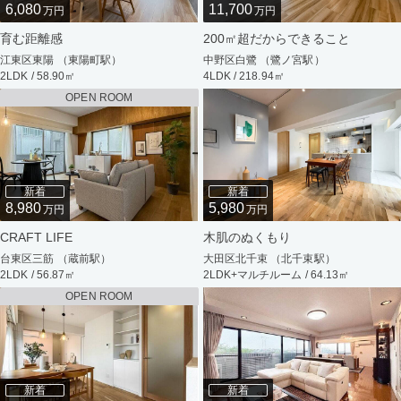
6,080
11,700
万円
万円
育む距離感
200㎡超だからできること
江東区東陽 （東陽町駅）
中野区白鷺 （鷺ノ宮駅）
2LDK / 58.90㎡
4LDK / 218.94㎡
OPEN ROOM
新着
新着
8,980
5,980
万円
万円
CRAFT LIFE
木肌のぬくもり
台東区三筋 （蔵前駅）
大田区北千束 （北千束駅）
2LDK / 56.87㎡
2LDK+マルチルーム / 64.13㎡
OPEN ROOM
新着
新着