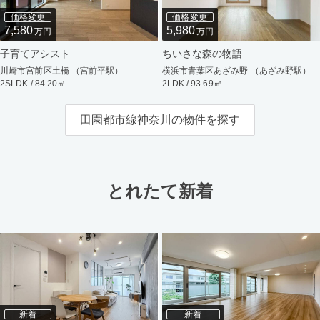
価格変更
価格変更
7,580
5,980
万円
万円
子育てアシスト
ちいさな森の物語
川崎市宮前区土橋 （宮前平駅）
横浜市青葉区あざみ野 （あざみ野駅）
2SLDK / 84.20㎡
2LDK / 93.69㎡
田園都市線神奈川の物件を探す
とれたて新着
新着
新着