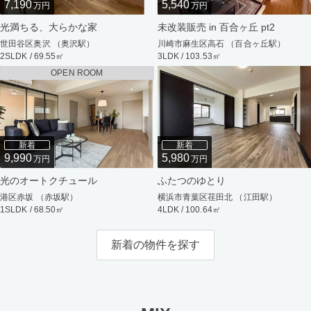
7,190
5,540
万円
万円
光満ちる、大らかな家
未改装販売 in 百合ヶ丘 pt2
世田谷区奥沢 （奥沢駅）
川崎市麻生区高石 （百合ヶ丘駅）
2SLDK / 69.55㎡
3LDK / 103.53㎡
OPEN ROOM
新着
新着
9,990
5,980
万円
万円
光のオートクチュール
ふたつのゆとり
港区赤坂 （赤坂駅）
横浜市青葉区荏田北 （江田駅）
1SLDK / 68.50㎡
4LDK / 100.64㎡
新着の物件を探す