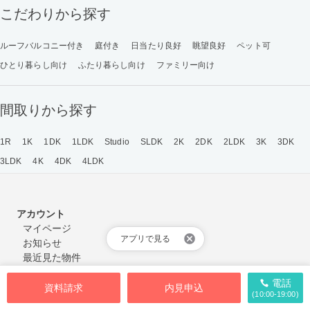
こだわりから探す
ルーフバルコニー付き
庭付き
日当たり良好
眺望良好
ペット可
ひとり暮らし向け
ふたり暮らし向け
ファミリー向け
間取りから探す
1R
1K
1DK
1LDK
Studio
SLDK
2K
2DK
2LDK
3K
3DK
3LDK
4K
4DK
4LDK
アカウント
マイページ
アプリで見る
お知らせ
最近見た物件
保存物件
電話
保存した検索条件
資料請求
内見申込
(10:00-19:00)
フォロー中のMIX