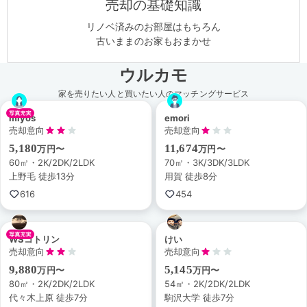
売却の基礎知識
リノベ済みのお部屋はもちろん
古いままのお家もおまかせ
ウルカモ
家を売りたい人と買いたい人のマッチングサービス
miyos
emori
売却意向
売却意向
5,180
11,674
万円〜
万円〜
60㎡・2K/2DK/2LDK
70㎡・3K/3DK/3LDK
上野毛 徒歩13分
用賀 徒歩8分
616
454
WSコトリン
けい
売却意向
売却意向
9,880
5,145
万円〜
万円〜
80㎡・2K/2DK/2LDK
54㎡・2K/2DK/2LDK
代々木上原 徒歩7分
駒沢大学 徒歩7分