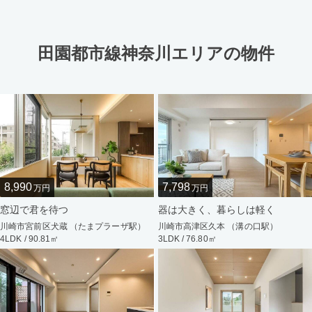
田園都市線神奈川エリアの物件
8,990
7,798
万円
万円
窓辺で君を待つ
器は大きく、暮らしは軽く
川崎市宮前区犬蔵 （たまプラーザ駅）
川崎市高津区久本 （溝の口駅）
4LDK / 90.81㎡
3LDK / 76.80㎡