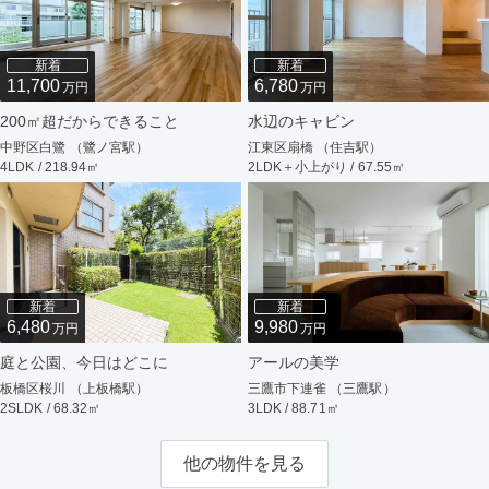
新着
新着
11,700
6,780
万円
万円
200㎡超だからできること
水辺のキャビン
中野区白鷺 （鷺ノ宮駅）
江東区扇橋 （住吉駅）
4LDK / 218.94㎡
2LDK＋小上がり / 67.55㎡
新着
新着
6,480
9,980
万円
万円
庭と公園、今日はどこに
アールの美学
板橋区桜川 （上板橋駅）
三鷹市下連雀 （三鷹駅）
2SLDK / 68.32㎡
3LDK / 88.71㎡
他の物件を見る