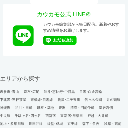
カウカモ公式 LINE＠
カウカモ編集部から毎日配信。新着やおす
すめ情報をお届けします。
エリアから探す
表参道･青山
麻布･広尾
渋谷･恵比寿･中目黒
目黒･白金高輪
下北沢･三軒茶屋
東横線･目黒線
駒沢･二子玉川
代々木公園
井の頭線
神楽坂
品川・田町
銀座・築地
豊洲
清澄・門前仲町
皇居西側
中央線
千駄ヶ谷･四ッ谷
西新宿
東新宿･早稲田
戸越・大井町
池上・多摩川線
世田谷線
経堂･成城
京王線
森下・住吉
浅草・蔵前