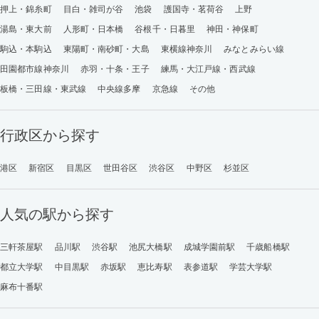
押上・錦糸町
目白・雑司が谷
池袋
護国寺・茗荷谷
上野
湯島・東大前
人形町・日本橋
谷根千・日暮里
神田・神保町
駒込・本駒込
東陽町・南砂町・大島
東横線神奈川
みなとみらい線
田園都市線神奈川
赤羽・十条・王子
練馬・大江戸線・西武線
板橋・三田線・東武線
中央線多摩
京急線
その他
行政区から探す
港区
新宿区
目黒区
世田谷区
渋谷区
中野区
杉並区
人気の駅から探す
三軒茶屋駅
品川駅
渋谷駅
池尻大橋駅
成城学園前駅
千歳船橋駅
都立大学駅
中目黒駅
赤坂駅
恵比寿駅
表参道駅
学芸大学駅
麻布十番駅