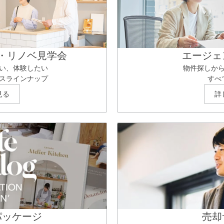
・リノベ見学会
エージェ
い、体験したい
物件探しか
スラインナップ
すべ
見る
詳
パッケージ
売却