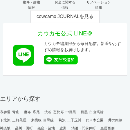
物件・建物
お金に関する
リノベーション
情報
情報
情報
cowcamo JOURNALを見る
カウカモ公式 LINE＠
カウカモ編集部から毎日配信。新着やおす
すめ情報をお届けします。
エリアから探す
表参道･青山
麻布･広尾
渋谷･恵比寿･中目黒
目黒･白金高輪
下北沢･三軒茶屋
東横線･目黒線
駒沢･二子玉川
代々木公園
井の頭線
神楽坂
品川・田町
銀座・築地
豊洲
清澄・門前仲町
皇居西側