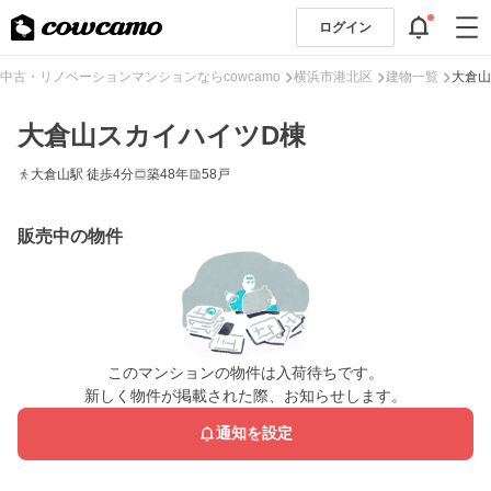
ログイン
中古・リノベーションマンションならcowcamo
横浜市港北区
建物一覧
大倉山
大倉山スカイハイツD棟
大倉山駅 徒歩4分
築48年
58戸
販売中の物件
このマンションの物件は入荷待ちです。
新しく物件が掲載された際、お知らせします。
通知を設定