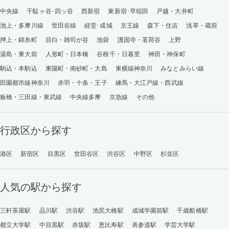
中央線
千駄ヶ谷･四ッ谷
西新宿
東新宿･早稲田
戸越・大井町
池上・多摩川線
世田谷線
経堂･成城
京王線
森下・住吉
浅草・蔵前
押上・錦糸町
目白・雑司が谷
池袋
護国寺・茗荷谷
上野
湯島・東大前
人形町・日本橋
谷根千・日暮里
神田・神保町
駒込・本駒込
東陽町・南砂町・大島
東横線神奈川
みなとみらい線
田園都市線神奈川
赤羽・十条・王子
練馬・大江戸線・西武線
板橋・三田線・東武線
中央線多摩
京急線
その他
行政区から探す
港区
新宿区
目黒区
世田谷区
渋谷区
中野区
杉並区
人気の駅から探す
三軒茶屋駅
品川駅
渋谷駅
池尻大橋駅
成城学園前駅
千歳船橋駅
都立大学駅
中目黒駅
赤坂駅
恵比寿駅
表参道駅
学芸大学駅