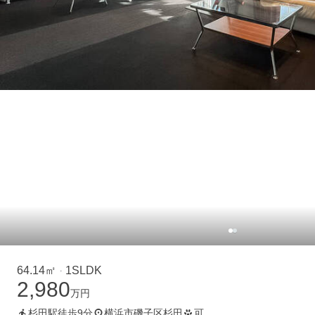
64.14㎡
1SLDK
・
2,980
万円
杉田駅徒歩9分
横浜市磯子区杉田
可