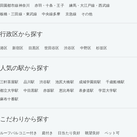
田園都市線神奈川
赤羽・十条・王子
練馬・大江戸線・西武線
板橋・三田線・東武線
中央線多摩
京急線
その他
行政区から探す
港区
新宿区
目黒区
世田谷区
渋谷区
中野区
杉並区
人気の駅から探す
三軒茶屋駅
品川駅
渋谷駅
池尻大橋駅
成城学園前駅
千歳船橋駅
都立大学駅
中目黒駅
赤坂駅
恵比寿駅
表参道駅
学芸大学駅
麻布十番駅
こだわりから探す
ルーフバルコニー付き
庭付き
日当たり良好
眺望良好
ペット可