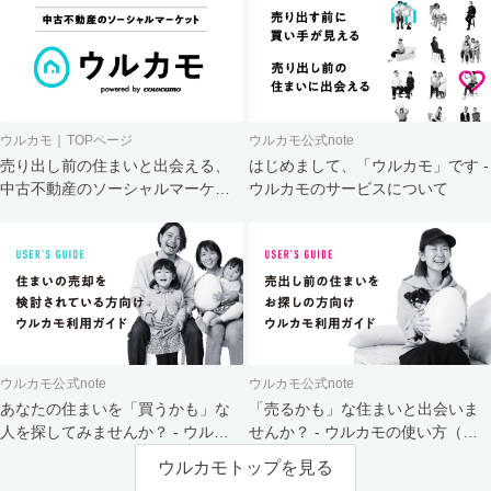
ウルカモ｜TOPページ
ウルカモ公式note
売り出し前の住まいと出会える、
はじめまして、「ウルカモ」です -
中古不動産のソーシャルマーケッ
ウルカモのサービスについて
ト
ウルカモ公式note
ウルカモ公式note
あなたの住まいを「買うかも」な
「売るかも」な住まいと出会いま
人を探してみませんか？ - ウルカ
せんか？ - ウルカモの使い方（買
モの使い方（売主さま向け）
主さま向け）
ウルカモトップを見る