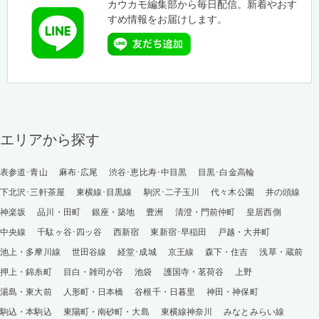
カウカモ編集部から毎日配信。新着やおす
すめ情報をお届けします。
エリアから探す
表参道･青山
麻布･広尾
渋谷･恵比寿･中目黒
目黒･白金高輪
下北沢･三軒茶屋
東横線･目黒線
駒沢･二子玉川
代々木公園
井の頭線
神楽坂
品川・田町
銀座・築地
豊洲
清澄・門前仲町
皇居西側
中央線
千駄ヶ谷･四ッ谷
西新宿
東新宿･早稲田
戸越・大井町
池上・多摩川線
世田谷線
経堂･成城
京王線
森下・住吉
浅草・蔵前
押上・錦糸町
目白・雑司が谷
池袋
護国寺・茗荷谷
上野
湯島・東大前
人形町・日本橋
谷根千・日暮里
神田・神保町
駒込・本駒込
東陽町・南砂町・大島
東横線神奈川
みなとみらい線