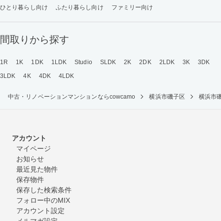
ひとり暮らし向け
ふたり暮らし向け
ファミリー向け
間取りから探す
1R
1K
1DK
1LDK
Studio
SLDK
2K
2DK
2LDK
3K
3DK
3LDK
4K
4DK
4LDK
中古・リノベーションマンションならcowcamo
横浜市磯子区
横浜市
アカウント
マイページ
お知らせ
最近見た物件
保存物件
保存した検索条件
フォロー中のMIX
アカウント設定
メルマガ設定