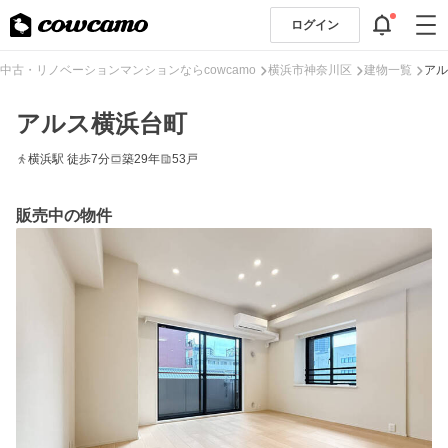
ログイン
中古・リノベーションマンションならcowcamo
横浜市神奈川区
建物一覧
アル
アルス横浜台町
横浜駅 徒歩7分
築29年
53戸
販売中の物件