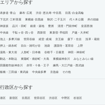
エリアから探す
表参道･青山
麻布･広尾
渋谷･恵比寿･中目黒
目黒･白金高輪
下北沢･三軒茶屋
東横線･目黒線
駒沢･二子玉川
代々木公園
井の頭線
神楽坂
品川・田町
銀座・築地
豊洲
清澄・門前仲町
皇居西側
中央線
千駄ヶ谷･四ッ谷
西新宿
東新宿･早稲田
戸越・大井町
池上・多摩川線
世田谷線
経堂･成城
京王線
森下・住吉
浅草・蔵前
押上・錦糸町
目白・雑司が谷
池袋
護国寺・茗荷谷
上野
湯島・東大前
人形町・日本橋
谷根千・日暮里
神田・神保町
駒込・本駒込
東陽町・南砂町・大島
東横線神奈川
みなとみらい線
田園都市線神奈川
赤羽・十条・王子
練馬・大江戸線・西武線
板橋・三田線・東武線
中央線多摩
京急線
その他
行政区から探す
港区
新宿区
目黒区
世田谷区
渋谷区
中野区
杉並区