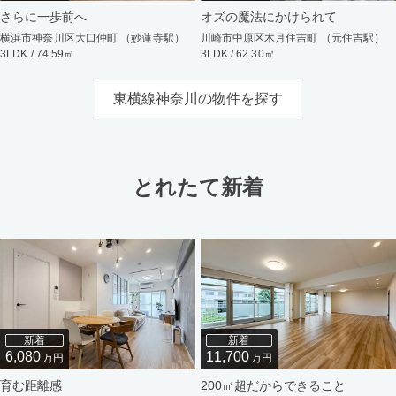
さらに一歩前へ
オズの魔法にかけられて
横浜市神奈川区大口仲町 （妙蓮寺駅）
川崎市中原区木月住吉町 （元住吉駅）
3LDK / 74.59㎡
3LDK / 62.30㎡
東横線神奈川の物件を探す
とれたて新着
新着
新着
6,080
11,700
万円
万円
育む距離感
200㎡超だからできること