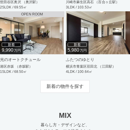
世田谷区奥沢 （奥沢駅）
川崎市麻生区高石 （百合ヶ丘駅）
2SLDK / 69.55㎡
3LDK / 103.53㎡
OPEN ROOM
新着
新着
9,990
5,980
万円
万円
光のオートクチュール
ふたつのゆとり
港区赤坂 （赤坂駅）
横浜市青葉区荏田北 （江田駅）
1SLDK / 68.50㎡
4LDK / 100.64㎡
新着の物件を探す
MIX
暮らし方・デザインなど、