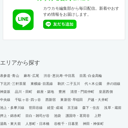
カウカモ編集部から毎日配信。新着やおす
すめ情報をお届けします。
エリアから探す
表参道･青山
麻布･広尾
渋谷･恵比寿･中目黒
目黒･白金高輪
下北沢･三軒茶屋
東横線･目黒線
駒沢･二子玉川
代々木公園
井の頭線
神楽坂
品川・田町
銀座・築地
豊洲
清澄・門前仲町
皇居西側
中央線
千駄ヶ谷･四ッ谷
西新宿
東新宿･早稲田
戸越・大井町
池上・多摩川線
世田谷線
経堂･成城
京王線
森下・住吉
浅草・蔵前
押上・錦糸町
目白・雑司が谷
池袋
護国寺・茗荷谷
上野
湯島・東大前
人形町・日本橋
谷根千・日暮里
神田・神保町