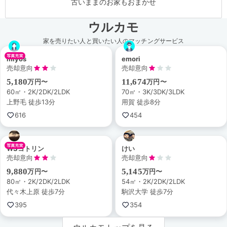
古いままのお家もおまかせ
ウルカモ
家を売りたい人と買いたい人のマッチングサービス
miyos
emori
売却意向
売却意向
5,180
11,674
万円〜
万円〜
60㎡・2K/2DK/2LDK
70㎡・3K/3DK/3LDK
上野毛 徒歩13分
用賀 徒歩8分
616
454
WSコトリン
けい
売却意向
売却意向
9,880
5,145
万円〜
万円〜
80㎡・2K/2DK/2LDK
54㎡・2K/2DK/2LDK
代々木上原 徒歩7分
駒沢大学 徒歩7分
395
354