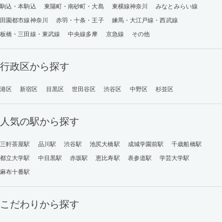
駒込・本駒込
東陽町・南砂町・大島
東横線神奈川
みなとみらい線
田園都市線神奈川
赤羽・十条・王子
練馬・大江戸線・西武線
板橋・三田線・東武線
中央線多摩
京急線
その他
行政区から探す
港区
新宿区
目黒区
世田谷区
渋谷区
中野区
杉並区
人気の駅から探す
三軒茶屋駅
品川駅
渋谷駅
池尻大橋駅
成城学園前駅
千歳船橋駅
都立大学駅
中目黒駅
赤坂駅
恵比寿駅
表参道駅
学芸大学駅
麻布十番駅
こだわりから探す