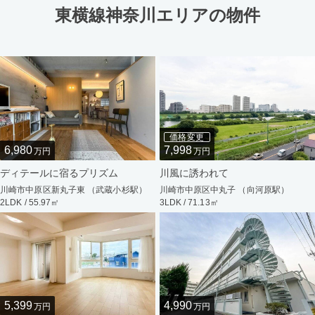
東横線神奈川エリアの物件
価格変更
6,980
7,998
万円
万円
ディテールに宿るプリズム
川風に誘われて
川崎市中原区新丸子東 （武蔵小杉駅）
川崎市中原区中丸子 （向河原駅）
2LDK / 55.97㎡
3LDK / 71.13㎡
5,399
4,990
万円
万円