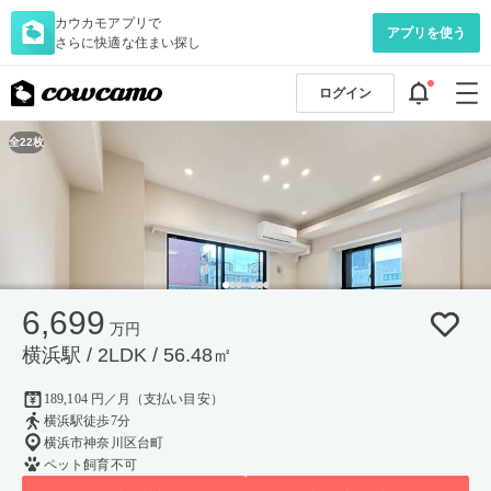
カウカモアプリで
アプリを使う
さらに快適な住まい探し
ログイン
全22枚
6,699
万円
横浜駅 / 2LDK / 56.48㎡
189,104 円／月（支払い目安）
横浜駅徒歩7分
横浜市神奈川区台町
ペット飼育不可