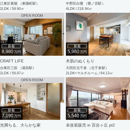
江東区東陽 （東陽町駅）
中野区白鷺 （鷺ノ宮駅）
2LDK / 58.90㎡
4LDK / 218.94㎡
OPEN ROOM
新着
新着
8,980
5,980
万円
万円
CRAFT LIFE
木肌のぬくもり
台東区三筋 （蔵前駅）
大田区北千束 （北千束駅）
2LDK / 56.87㎡
2LDK+マルチルーム / 64.13㎡
OPEN ROOM
新着
新着
7,190
5,540
万円
万円
光満ちる、大らかな家
未改装販売 in 百合ヶ丘 pt2