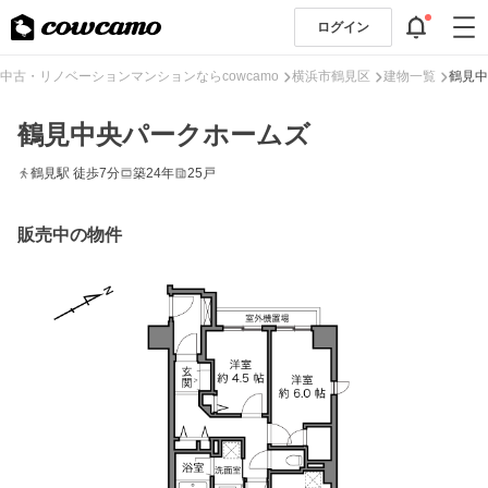
ログイン
中古・リノベーションマンションならcowcamo
横浜市鶴見区
建物一覧
鶴見中
鶴見中央パークホームズ
鶴見駅 徒歩7分
築24年
25戸
販売中の物件