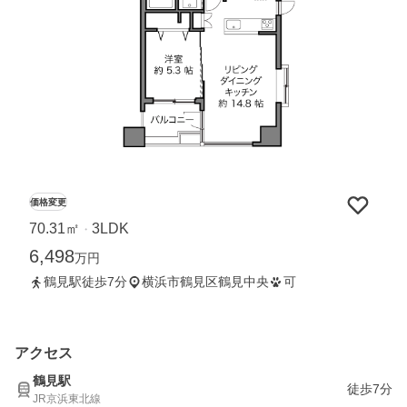
価格変更
70.31㎡
3LDK
・
6,498
万円
鶴見駅徒歩7分
横浜市鶴見区鶴見中央
可
アクセス
鶴見駅
徒歩7分
JR京浜東北線