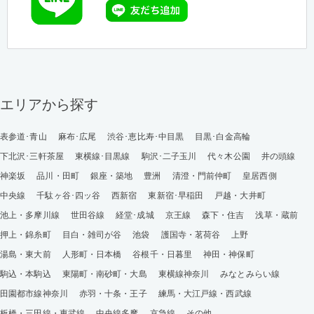
エリアから探す
表参道･青山
麻布･広尾
渋谷･恵比寿･中目黒
目黒･白金高輪
下北沢･三軒茶屋
東横線･目黒線
駒沢･二子玉川
代々木公園
井の頭線
神楽坂
品川・田町
銀座・築地
豊洲
清澄・門前仲町
皇居西側
中央線
千駄ヶ谷･四ッ谷
西新宿
東新宿･早稲田
戸越・大井町
池上・多摩川線
世田谷線
経堂･成城
京王線
森下・住吉
浅草・蔵前
押上・錦糸町
目白・雑司が谷
池袋
護国寺・茗荷谷
上野
湯島・東大前
人形町・日本橋
谷根千・日暮里
神田・神保町
駒込・本駒込
東陽町・南砂町・大島
東横線神奈川
みなとみらい線
田園都市線神奈川
赤羽・十条・王子
練馬・大江戸線・西武線
板橋・三田線・東武線
中央線多摩
京急線
その他