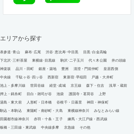
エリアから探す
表参道･青山
麻布･広尾
渋谷･恵比寿･中目黒
目黒･白金高輪
下北沢･三軒茶屋
東横線･目黒線
駒沢･二子玉川
代々木公園
井の頭線
神楽坂
品川・田町
銀座・築地
豊洲
清澄・門前仲町
皇居西側
中央線
千駄ヶ谷･四ッ谷
西新宿
東新宿･早稲田
戸越・大井町
池上・多摩川線
世田谷線
経堂･成城
京王線
森下・住吉
浅草・蔵前
押上・錦糸町
目白・雑司が谷
池袋
護国寺・茗荷谷
上野
湯島・東大前
人形町・日本橋
谷根千・日暮里
神田・神保町
駒込・本駒込
東陽町・南砂町・大島
東横線神奈川
みなとみらい線
田園都市線神奈川
赤羽・十条・王子
練馬・大江戸線・西武線
板橋・三田線・東武線
中央線多摩
京急線
その他