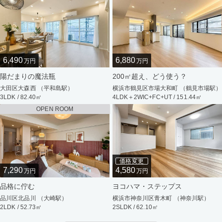
6,490
6,880
万円
万円
陽だまりの魔法瓶
200㎡超え、どう使う？
大田区大森西 （平和島駅）
横浜市鶴見区市場大和町 （鶴見市場駅）
3LDK / 82.40㎡
4LDK＋2WIC+FC+UT / 151.44㎡
OPEN ROOM
価格変更
7,290
4,580
万円
万円
品格に佇む
ヨコハマ・ステップス
品川区北品川 （大崎駅）
横浜市神奈川区青木町 （神奈川駅）
2LDK / 52.73㎡
2SLDK / 62.10㎡