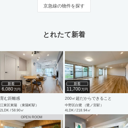
京急線の物件を探す
とれたて新着
新着
新着
6,080
11,700
万円
万円
育む距離感
200㎡超だからできること
江東区東陽 （東陽町駅）
中野区白鷺 （鷺ノ宮駅）
2LDK / 58.90㎡
4LDK / 218.94㎡
OPEN ROOM