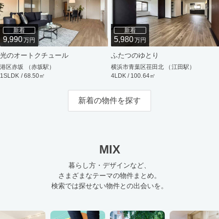
新着
新着
9,990
5,980
万円
万円
光のオートクチュール
ふたつのゆとり
港区赤坂 （赤坂駅）
横浜市青葉区荏田北 （江田駅）
1SLDK / 68.50㎡
4LDK / 100.64㎡
新着の物件を探す
MIX
暮らし方・デザインなど、
さまざまなテーマの物件まとめ。
検索では探せない物件との出会いを。