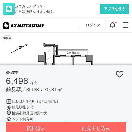
カウカモアプリで
アプリを使う
さらに快適な住まい探し
ログイン
間取り
価格変更
6,498
万円
鶴見駅 / 3LDK / 70.31㎡
183,430 円／月（支払い目安）
鶴見駅徒歩7分
横浜市鶴見区鶴見中央
ペット飼育可
資料請求
内見申し込み