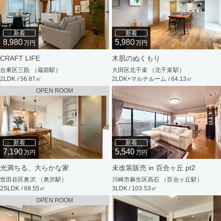
新着
新着
8,980
5,980
万円
万円
CRAFT LIFE
木肌のぬくもり
台東区三筋 （蔵前駅）
大田区北千束 （北千束駅）
2LDK / 56.87㎡
2LDK+マルチルーム / 64.13㎡
OPEN ROOM
新着
新着
7,190
5,540
万円
万円
光満ちる、大らかな家
未改装販売 in 百合ヶ丘 pt2
世田谷区奥沢 （奥沢駅）
川崎市麻生区高石 （百合ヶ丘駅）
2SLDK / 69.55㎡
3LDK / 103.53㎡
OPEN ROOM