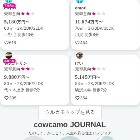
miyos
emori
売却意向
売却意向
5,180
11,674
万円〜
万円〜
60㎡・2K/2DK/2LDK
70㎡・3K/3DK/3LDK
上野毛 徒歩13分
用賀 徒歩8分
616
454
WSコトリン
けい
売却意向
売却意向
9,880
5,145
万円〜
万円〜
80㎡・2K/2DK/2LDK
54㎡・2K/2DK/2LDK
代々木上原 徒歩7分
駒沢大学 徒歩7分
395
354
ウルカモトップを見る
cowcamo JOURNAL
たのしく、かしこく、人生を彩る住まいメディア