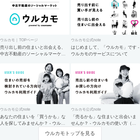
ウルカモ｜TOPページ
ウルカモ公式note
売り出し前の住まいと出会える、
はじめまして、「ウルカモ」です -
中古不動産のソーシャルマーケッ
ウルカモのサービスについて
ト
ウルカモ公式note
ウルカモ公式note
あなたの住まいを「買うかも」な
「売るかも」な住まいと出会いま
人を探してみませんか？ - ウルカ
せんか？ - ウルカモの使い方（買
モの使い方（売主さま向け）
主さま向け）
ウルカモトップを見る