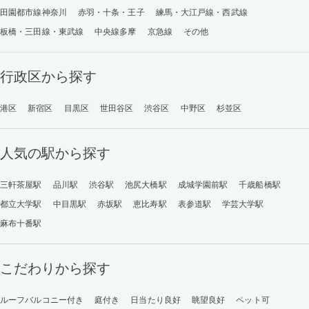
田園都市線神奈川
赤羽・十条・王子
練馬・大江戸線・西武線
板橋・三田線・東武線
中央線多摩
京急線
その他
行政区から探す
港区
新宿区
目黒区
世田谷区
渋谷区
中野区
杉並区
人気の駅から探す
三軒茶屋駅
品川駅
渋谷駅
池尻大橋駅
成城学園前駅
千歳船橋駅
都立大学駅
中目黒駅
赤坂駅
恵比寿駅
表参道駅
学芸大学駅
麻布十番駅
こだわりから探す
ルーフバルコニー付き
庭付き
日当たり良好
眺望良好
ペット可