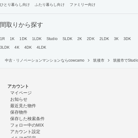
ひとり暮らし向け
ふたり暮らし向け
ファミリー向け
間取りから探す
1R
1K
1DK
1LDK
Studio
SLDK
2K
2DK
2LDK
3K
3DK
3LDK
4K
4DK
4LDK
中古・リノベーションマンションならcowcamo
筑後市
筑後市でStu
アカウント
マイページ
お知らせ
最近見た物件
保存物件
保存した検索条件
フォロー中のMIX
アカウント設定
メルマガ設定