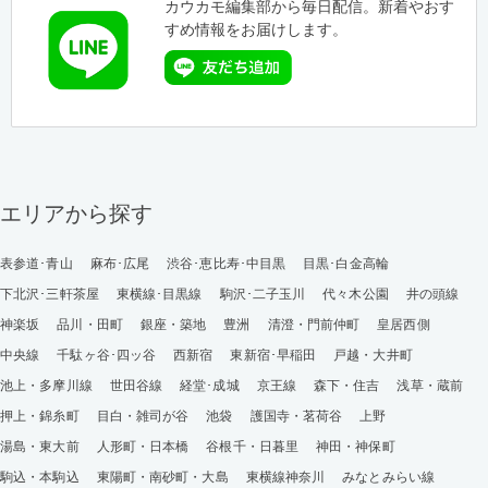
カウカモ編集部から毎日配信。新着やおす
すめ情報をお届けします。
エリアから探す
表参道･青山
麻布･広尾
渋谷･恵比寿･中目黒
目黒･白金高輪
下北沢･三軒茶屋
東横線･目黒線
駒沢･二子玉川
代々木公園
井の頭線
神楽坂
品川・田町
銀座・築地
豊洲
清澄・門前仲町
皇居西側
中央線
千駄ヶ谷･四ッ谷
西新宿
東新宿･早稲田
戸越・大井町
池上・多摩川線
世田谷線
経堂･成城
京王線
森下・住吉
浅草・蔵前
押上・錦糸町
目白・雑司が谷
池袋
護国寺・茗荷谷
上野
湯島・東大前
人形町・日本橋
谷根千・日暮里
神田・神保町
駒込・本駒込
東陽町・南砂町・大島
東横線神奈川
みなとみらい線