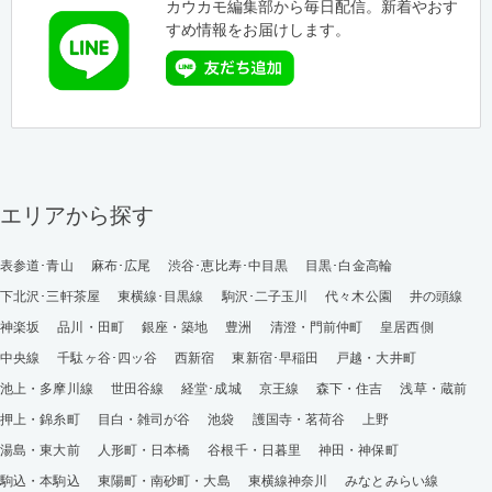
カウカモ編集部から毎日配信。新着やおす
すめ情報をお届けします。
エリアから探す
表参道･青山
麻布･広尾
渋谷･恵比寿･中目黒
目黒･白金高輪
下北沢･三軒茶屋
東横線･目黒線
駒沢･二子玉川
代々木公園
井の頭線
神楽坂
品川・田町
銀座・築地
豊洲
清澄・門前仲町
皇居西側
中央線
千駄ヶ谷･四ッ谷
西新宿
東新宿･早稲田
戸越・大井町
池上・多摩川線
世田谷線
経堂･成城
京王線
森下・住吉
浅草・蔵前
押上・錦糸町
目白・雑司が谷
池袋
護国寺・茗荷谷
上野
湯島・東大前
人形町・日本橋
谷根千・日暮里
神田・神保町
駒込・本駒込
東陽町・南砂町・大島
東横線神奈川
みなとみらい線