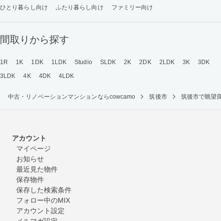
ひとり暮らし向け
ふたり暮らし向け
ファミリー向け
間取りから探す
1R
1K
1DK
1LDK
Studio
SLDK
2K
2DK
2LDK
3K
3DK
3LDK
4K
4DK
4LDK
中古・リノベーションマンションならcowcamo
筑後市
筑後市で眺望
アカウント
マイページ
お知らせ
最近見た物件
保存物件
保存した検索条件
フォロー中のMIX
アカウント設定
メルマガ設定