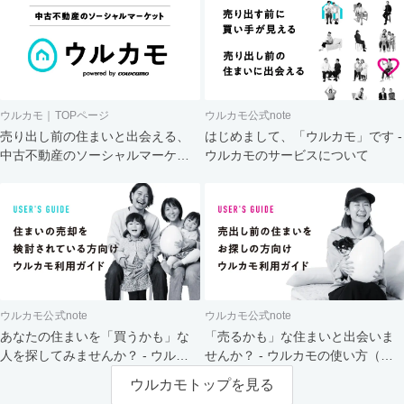
ウルカモ｜TOPページ
ウルカモ公式note
売り出し前の住まいと出会える、
はじめまして、「ウルカモ」です -
中古不動産のソーシャルマーケッ
ウルカモのサービスについて
ト
ウルカモ公式note
ウルカモ公式note
あなたの住まいを「買うかも」な
「売るかも」な住まいと出会いま
人を探してみませんか？ - ウルカ
せんか？ - ウルカモの使い方（買
モの使い方（売主さま向け）
主さま向け）
ウルカモトップを見る