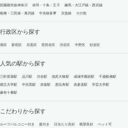
田園都市線神奈川
赤羽・十条・王子
練馬・大江戸線・西武線
板橋・三田線・東武線
中央線多摩
京急線
その他
行政区から探す
港区
新宿区
目黒区
世田谷区
渋谷区
中野区
杉並区
人気の駅から探す
三軒茶屋駅
品川駅
渋谷駅
池尻大橋駅
成城学園前駅
千歳船橋駅
都立大学駅
中目黒駅
赤坂駅
恵比寿駅
表参道駅
学芸大学駅
麻布十番駅
こだわりから探す
ルーフバルコニー付き
庭付き
日当たり良好
眺望良好
ペット可