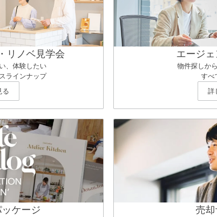
・リノベ見学会
エージェ
い、体験したい
物件探しか
スラインナップ
すべ
見る
詳
パッケージ
売却