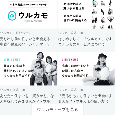
ウルカモ｜TOPページ
ウルカモ公式note
売り出し前の住まいと出会える、
はじめまして、「ウルカモ」です -
中古不動産のソーシャルマーケッ
ウルカモのサービスについて
ト
ウルカモ公式note
ウルカモ公式note
あなたの住まいを「買うかも」な
「売るかも」な住まいと出会いま
人を探してみませんか？ - ウルカ
せんか？ - ウルカモの使い方（買
モの使い方（売主さま向け）
主さま向け）
ウルカモトップを見る