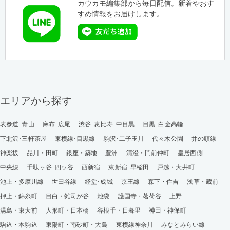
カウカモ編集部から毎日配信。新着やおす
すめ情報をお届けします。
エリアから探す
表参道･青山
麻布･広尾
渋谷･恵比寿･中目黒
目黒･白金高輪
下北沢･三軒茶屋
東横線･目黒線
駒沢･二子玉川
代々木公園
井の頭線
神楽坂
品川・田町
銀座・築地
豊洲
清澄・門前仲町
皇居西側
中央線
千駄ヶ谷･四ッ谷
西新宿
東新宿･早稲田
戸越・大井町
池上・多摩川線
世田谷線
経堂･成城
京王線
森下・住吉
浅草・蔵前
押上・錦糸町
目白・雑司が谷
池袋
護国寺・茗荷谷
上野
湯島・東大前
人形町・日本橋
谷根千・日暮里
神田・神保町
駒込・本駒込
東陽町・南砂町・大島
東横線神奈川
みなとみらい線