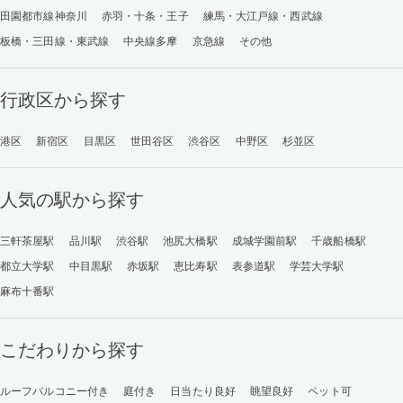
田園都市線神奈川
赤羽・十条・王子
練馬・大江戸線・西武線
板橋・三田線・東武線
中央線多摩
京急線
その他
行政区から探す
港区
新宿区
目黒区
世田谷区
渋谷区
中野区
杉並区
人気の駅から探す
三軒茶屋駅
品川駅
渋谷駅
池尻大橋駅
成城学園前駅
千歳船橋駅
都立大学駅
中目黒駅
赤坂駅
恵比寿駅
表参道駅
学芸大学駅
麻布十番駅
こだわりから探す
ルーフバルコニー付き
庭付き
日当たり良好
眺望良好
ペット可