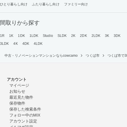
ひとり暮らし向け
ふたり暮らし向け
ファミリー向け
間取りから探す
1R
1K
1DK
1LDK
Studio
SLDK
2K
2DK
2LDK
3K
3DK
3LDK
4K
4DK
4LDK
中古・リノベーションマンションならcowcamo
つくば市
つくば市で
アカウント
マイページ
お知らせ
最近見た物件
保存物件
保存した検索条件
フォロー中のMIX
アカウント設定
メルマガ設定