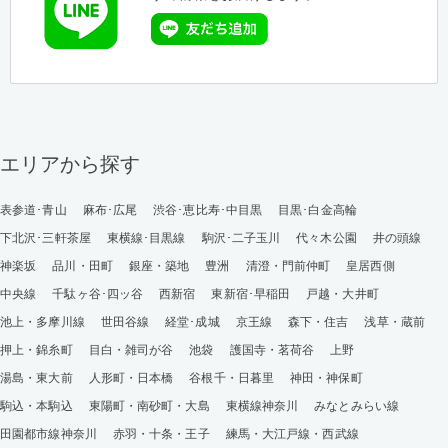
エリアから探す
表参道･青山
麻布･広尾
渋谷･恵比寿･中目黒
目黒･白金高輪
下北沢･三軒茶屋
東横線･目黒線
駒沢･二子玉川
代々木公園
井の頭線
神楽坂
品川・田町
銀座・築地
豊洲
清澄・門前仲町
皇居西側
中央線
千駄ヶ谷･四ッ谷
西新宿
東新宿･早稲田
戸越・大井町
池上・多摩川線
世田谷線
経堂･成城
京王線
森下・住吉
浅草・蔵前
押上・錦糸町
目白・雑司が谷
池袋
護国寺・茗荷谷
上野
湯島・東大前
人形町・日本橋
谷根千・日暮里
神田・神保町
駒込・本駒込
東陽町・南砂町・大島
東横線神奈川
みなとみらい線
田園都市線神奈川
赤羽・十条・王子
練馬・大江戸線・西武線