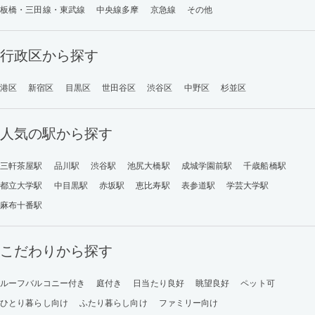
板橋・三田線・東武線
中央線多摩
京急線
その他
行政区から探す
港区
新宿区
目黒区
世田谷区
渋谷区
中野区
杉並区
人気の駅から探す
三軒茶屋駅
品川駅
渋谷駅
池尻大橋駅
成城学園前駅
千歳船橋駅
都立大学駅
中目黒駅
赤坂駅
恵比寿駅
表参道駅
学芸大学駅
麻布十番駅
こだわりから探す
ルーフバルコニー付き
庭付き
日当たり良好
眺望良好
ペット可
ひとり暮らし向け
ふたり暮らし向け
ファミリー向け