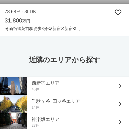
78.68㎡
3LDK
・
31,800
万円
新宿御苑前駅徒歩3分
新宿区新宿
可
近隣のエリアから探す
西新宿エリア
46件
千駄ヶ谷･四ッ谷エリア
14件
神楽坂エリア
27件