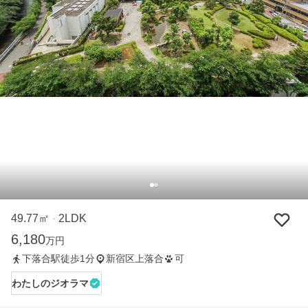
49.77㎡
2LDK
・
6,180
万円
下落合駅徒歩1分
新宿区上落合
可
わたしのジオラマ