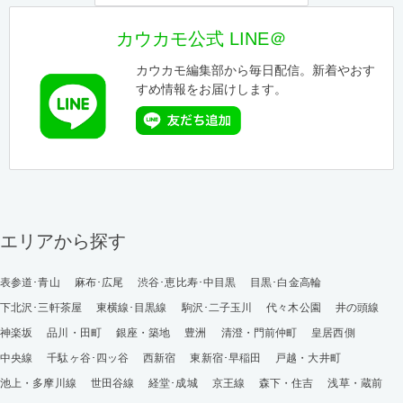
カウカモ公式 LINE＠
カウカモ編集部から毎日配信。新着やおす
すめ情報をお届けします。
エリアから探す
表参道･青山
麻布･広尾
渋谷･恵比寿･中目黒
目黒･白金高輪
下北沢･三軒茶屋
東横線･目黒線
駒沢･二子玉川
代々木公園
井の頭線
神楽坂
品川・田町
銀座・築地
豊洲
清澄・門前仲町
皇居西側
中央線
千駄ヶ谷･四ッ谷
西新宿
東新宿･早稲田
戸越・大井町
池上・多摩川線
世田谷線
経堂･成城
京王線
森下・住吉
浅草・蔵前