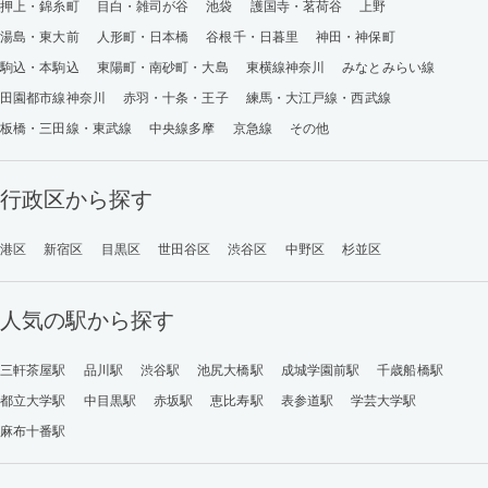
押上・錦糸町
目白・雑司が谷
池袋
護国寺・茗荷谷
上野
湯島・東大前
人形町・日本橋
谷根千・日暮里
神田・神保町
駒込・本駒込
東陽町・南砂町・大島
東横線神奈川
みなとみらい線
田園都市線神奈川
赤羽・十条・王子
練馬・大江戸線・西武線
板橋・三田線・東武線
中央線多摩
京急線
その他
行政区から探す
港区
新宿区
目黒区
世田谷区
渋谷区
中野区
杉並区
人気の駅から探す
三軒茶屋駅
品川駅
渋谷駅
池尻大橋駅
成城学園前駅
千歳船橋駅
都立大学駅
中目黒駅
赤坂駅
恵比寿駅
表参道駅
学芸大学駅
麻布十番駅