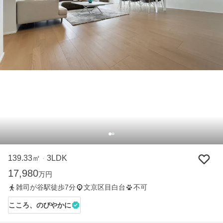
139.33㎡
3LDK
・
17,980
万円
雑司が谷駅徒歩7分
文京区目白台
不可
こころ、のびやかに