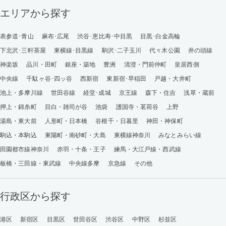
エリアから探す
表参道･青山
麻布･広尾
渋谷･恵比寿･中目黒
目黒･白金高輪
下北沢･三軒茶屋
東横線･目黒線
駒沢･二子玉川
代々木公園
井の頭線
神楽坂
品川・田町
銀座・築地
豊洲
清澄・門前仲町
皇居西側
中央線
千駄ヶ谷･四ッ谷
西新宿
東新宿･早稲田
戸越・大井町
池上・多摩川線
世田谷線
経堂･成城
京王線
森下・住吉
浅草・蔵前
押上・錦糸町
目白・雑司が谷
池袋
護国寺・茗荷谷
上野
湯島・東大前
人形町・日本橋
谷根千・日暮里
神田・神保町
駒込・本駒込
東陽町・南砂町・大島
東横線神奈川
みなとみらい線
田園都市線神奈川
赤羽・十条・王子
練馬・大江戸線・西武線
板橋・三田線・東武線
中央線多摩
京急線
その他
行政区から探す
港区
新宿区
目黒区
世田谷区
渋谷区
中野区
杉並区