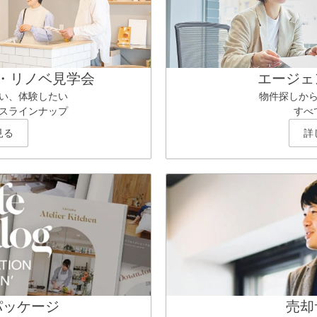
・リノベ見学会
エージェ
い、体験したい
物件探しか
スラインナップ
すべ
見る
詳
パッケージ
売却