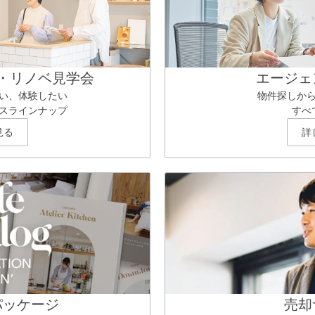
・リノベ見学会
エージェ
い、体験したい
物件探しか
スラインナップ
すべ
見る
詳
パッケージ
売却