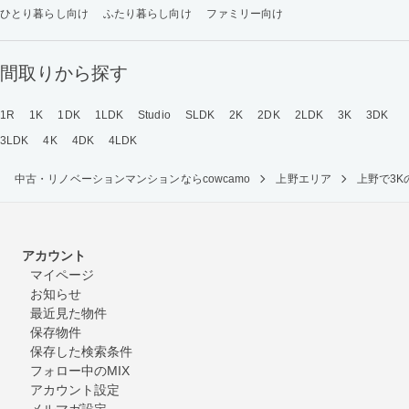
ひとり暮らし向け
ふたり暮らし向け
ファミリー向け
間取りから探す
1R
1K
1DK
1LDK
Studio
SLDK
2K
2DK
2LDK
3K
3DK
3LDK
4K
4DK
4LDK
中古・リノベーションマンションならcowcamo
上野エリア
上野で3
アカウント
マイページ
お知らせ
最近見た物件
保存物件
保存した検索条件
フォロー中のMIX
アカウント設定
メルマガ設定