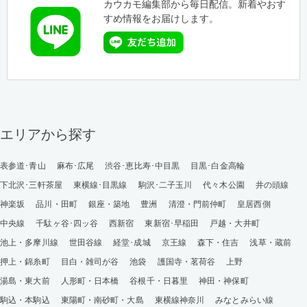
カウカモ編集部から毎日配信。新着やおす
すめ情報をお届けします。
エリアから探す
表参道･青山
麻布･広尾
渋谷･恵比寿･中目黒
目黒･白金高輪
下北沢･三軒茶屋
東横線･目黒線
駒沢･二子玉川
代々木公園
井の頭線
神楽坂
品川・田町
銀座・築地
豊洲
清澄・門前仲町
皇居西側
中央線
千駄ヶ谷･四ッ谷
西新宿
東新宿･早稲田
戸越・大井町
池上・多摩川線
世田谷線
経堂･成城
京王線
森下・住吉
浅草・蔵前
押上・錦糸町
目白・雑司が谷
池袋
護国寺・茗荷谷
上野
湯島・東大前
人形町・日本橋
谷根千・日暮里
神田・神保町
駒込・本駒込
東陽町・南砂町・大島
東横線神奈川
みなとみらい線