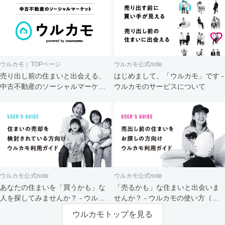
ウルカモ｜TOPページ
ウルカモ公式note
売り出し前の住まいと出会える、
はじめまして、「ウルカモ」です -
中古不動産のソーシャルマーケッ
ウルカモのサービスについて
ト
ウルカモ公式note
ウルカモ公式note
あなたの住まいを「買うかも」な
「売るかも」な住まいと出会いま
人を探してみませんか？ - ウルカ
せんか？ - ウルカモの使い方（買
モの使い方（売主さま向け）
主さま向け）
ウルカモトップを見る