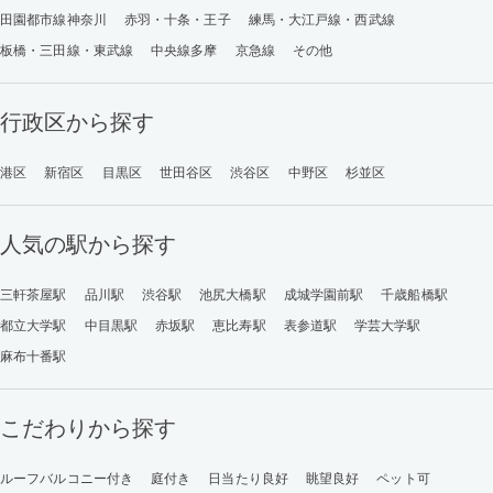
田園都市線神奈川
赤羽・十条・王子
練馬・大江戸線・西武線
板橋・三田線・東武線
中央線多摩
京急線
その他
行政区から探す
港区
新宿区
目黒区
世田谷区
渋谷区
中野区
杉並区
人気の駅から探す
三軒茶屋駅
品川駅
渋谷駅
池尻大橋駅
成城学園前駅
千歳船橋駅
都立大学駅
中目黒駅
赤坂駅
恵比寿駅
表参道駅
学芸大学駅
麻布十番駅
こだわりから探す
ルーフバルコニー付き
庭付き
日当たり良好
眺望良好
ペット可