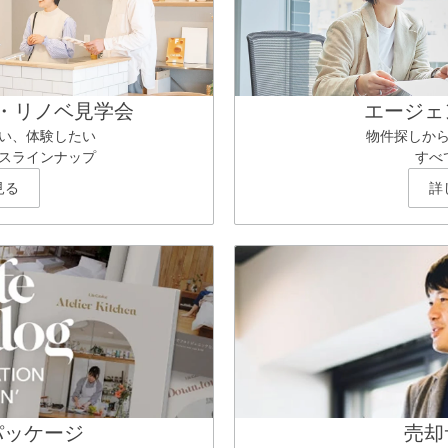
・リノベ見学会
エージェ
い、体験したい
物件探しか
スラインナップ
すべ
見る
詳
パッケージ
売却