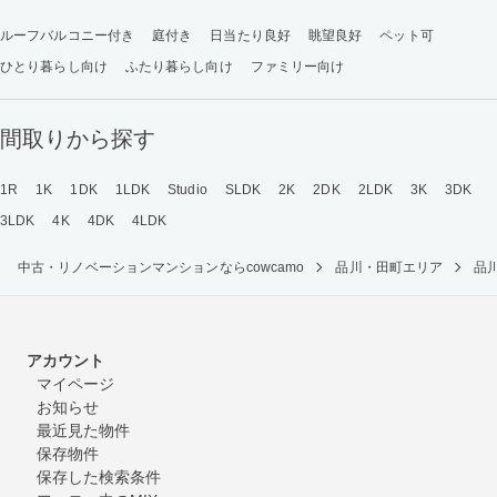
ルーフバルコニー付き
庭付き
日当たり良好
眺望良好
ペット可
ひとり暮らし向け
ふたり暮らし向け
ファミリー向け
間取りから探す
1R
1K
1DK
1LDK
Studio
SLDK
2K
2DK
2LDK
3K
3DK
3LDK
4K
4DK
4LDK
中古・リノベーションマンションならcowcamo
品川・田町エリア
品
アカウント
マイページ
お知らせ
最近見た物件
保存物件
保存した検索条件