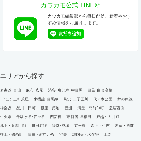
カウカモ公式 LINE＠
カウカモ編集部から毎日配信。新着やおす
すめ情報をお届けします。
エリアから探す
表参道･青山
麻布･広尾
渋谷･恵比寿･中目黒
目黒･白金高輪
下北沢･三軒茶屋
東横線･目黒線
駒沢･二子玉川
代々木公園
井の頭線
神楽坂
品川・田町
銀座・築地
豊洲
清澄・門前仲町
皇居西側
中央線
千駄ヶ谷･四ッ谷
西新宿
東新宿･早稲田
戸越・大井町
池上・多摩川線
世田谷線
経堂･成城
京王線
森下・住吉
浅草・蔵前
押上・錦糸町
目白・雑司が谷
池袋
護国寺・茗荷谷
上野