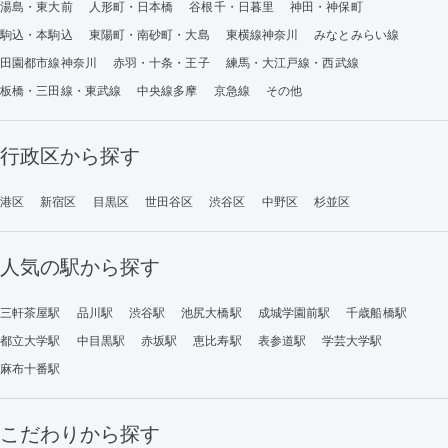
湯島・東大前
人形町・日本橋
谷根千・日暮里
神田・神保町
駒込・本駒込
東陽町・南砂町・大島
東横線神奈川
みなとみらい線
田園都市線神奈川
赤羽・十条・王子
練馬・大江戸線・西武線
板橋・三田線・東武線
中央線多摩
京急線
その他
行政区から探す
港区
新宿区
目黒区
世田谷区
渋谷区
中野区
杉並区
人気の駅から探す
三軒茶屋駅
品川駅
渋谷駅
池尻大橋駅
成城学園前駅
千歳船橋駅
都立大学駅
中目黒駅
赤坂駅
恵比寿駅
表参道駅
学芸大学駅
麻布十番駅
こだわりから探す