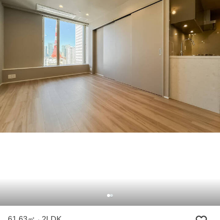
61.63㎡
2LDK
・