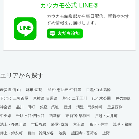
カウカモ公式 LINE＠
カウカモ編集部から毎日配信。新着やおす
すめ情報をお届けします。
エリアから探す
表参道･青山
麻布･広尾
渋谷･恵比寿･中目黒
目黒･白金高輪
下北沢･三軒茶屋
東横線･目黒線
駒沢･二子玉川
代々木公園
井の頭線
神楽坂
品川・田町
銀座・築地
豊洲
清澄・門前仲町
皇居西側
中央線
千駄ヶ谷･四ッ谷
西新宿
東新宿･早稲田
戸越・大井町
池上・多摩川線
世田谷線
経堂･成城
京王線
森下・住吉
浅草・蔵前
押上・錦糸町
目白・雑司が谷
池袋
護国寺・茗荷谷
上野