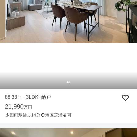
88.33㎡
3LDK+納戸
・
21,990
万円
田町駅徒歩14分
港区芝浦
可