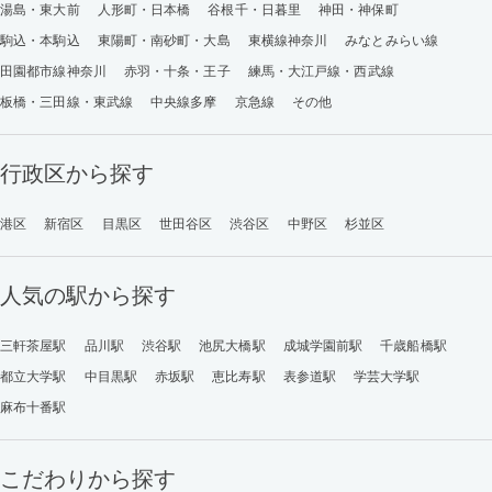
湯島・東大前
人形町・日本橋
谷根千・日暮里
神田・神保町
駒込・本駒込
東陽町・南砂町・大島
東横線神奈川
みなとみらい線
田園都市線神奈川
赤羽・十条・王子
練馬・大江戸線・西武線
板橋・三田線・東武線
中央線多摩
京急線
その他
行政区から探す
港区
新宿区
目黒区
世田谷区
渋谷区
中野区
杉並区
人気の駅から探す
三軒茶屋駅
品川駅
渋谷駅
池尻大橋駅
成城学園前駅
千歳船橋駅
都立大学駅
中目黒駅
赤坂駅
恵比寿駅
表参道駅
学芸大学駅
麻布十番駅
こだわりから探す