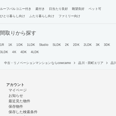
ルーフバルコニー付き
庭付き
日当たり良好
眺望良好
ペット可
ひとり暮らし向け
ふたり暮らし向け
ファミリー向け
間取りから探す
1R
1K
1DK
1LDK
Studio
SLDK
2K
2DK
2LDK
3K
3DK
3LDK
4K
4DK
4LDK
中古・リノベーションマンションならcowcamo
品川・田町エリア
品
アカウント
マイページ
お知らせ
最近見た物件
保存物件
保存した検索条件