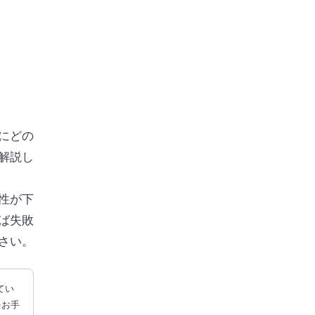
にどの
解説し
性が下
ば失敗
さい。
てい
をお手