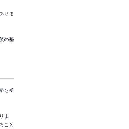
ありま
後の基
絡を受
りま
ること