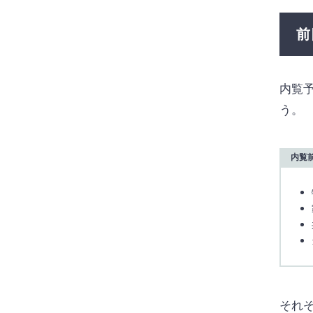
前
内覧
う。
内覧
それ