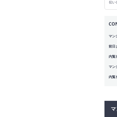
伝い
CO
マン
前日
内覧
マン
内覧
マ