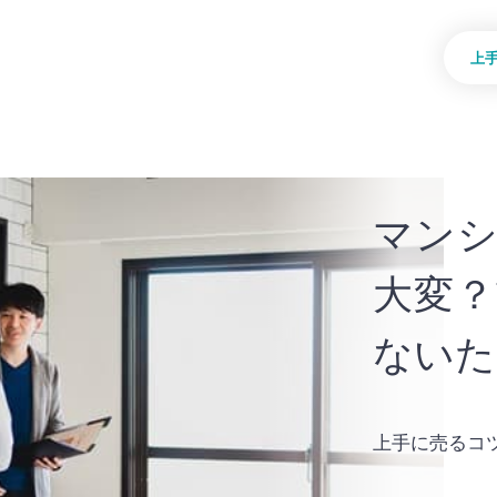
上
マンシ
大変？
ないた
上手に売るコ