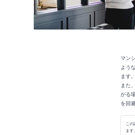
マン
よう
ます
また
がる
を回
この
ます