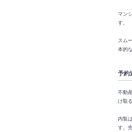
マン
す。
スム
本的
予約
不動
け取
内覧
す。