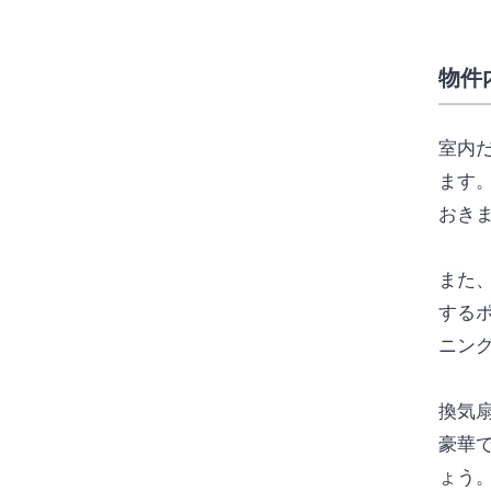
物件
室内
ます
おき
また
する
ニン
換気
豪華
ょう