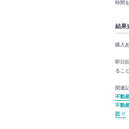
時間
結果
購入
即日
るこ
関連
不動
不動
説