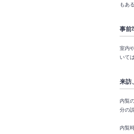
もあ
事前
室内
いて
来訪
内覧
分の
内覧