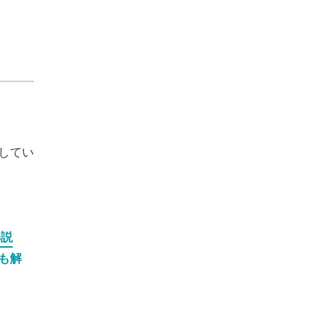
してい
解説
も解