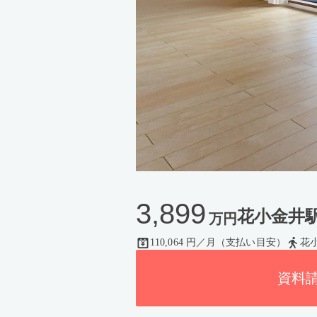
3,899
花小金井駅 /
万円
110,064 円／月（支払い目安）
花
資料