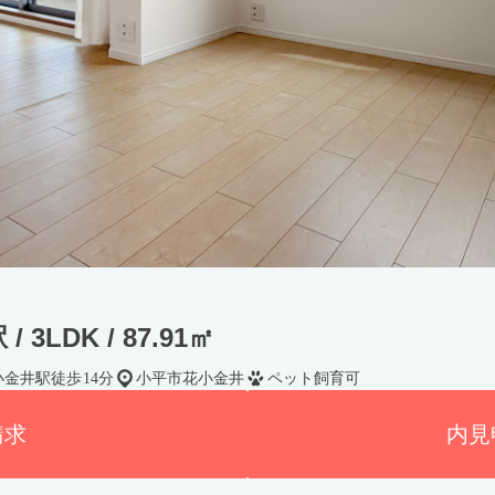
 3LDK / 87.91㎡
小金井駅徒歩14分
小平市花小金井
ペット飼育可
請求
内見