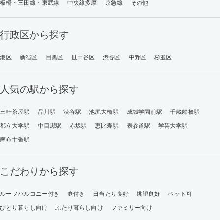
板橋・三田線・東武線
中央線多摩
京急線
その他
行政区から探す
港区
新宿区
目黒区
世田谷区
渋谷区
中野区
杉並区
人気の駅から探す
三軒茶屋駅
品川駅
渋谷駅
池尻大橋駅
成城学園前駅
千歳船橋駅
都立大学駅
中目黒駅
赤坂駅
恵比寿駅
表参道駅
学芸大学駅
麻布十番駅
こだわりから探す
ルーフバルコニー付き
庭付き
日当たり良好
眺望良好
ペット可
ひとり暮らし向け
ふたり暮らし向け
ファミリー向け