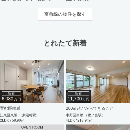
京急線の物件を探す
とれたて新着
新着
新着
6,080
11,700
万円
万円
育む距離感
200㎡超だからできること
江東区東陽 （東陽町駅）
中野区白鷺 （鷺ノ宮駅）
2LDK / 58.90㎡
4LDK / 218.94㎡
OPEN ROOM