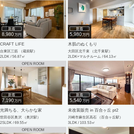
新着
新着
8,980
5,980
万円
万円
CRAFT LIFE
木肌のぬくもり
台東区三筋 （蔵前駅）
大田区北千束 （北千束駅）
2LDK / 56.87㎡
2LDK+マルチルーム / 64.13㎡
OPEN ROOM
新着
新着
7,190
5,540
万円
万円
光満ちる、大らかな家
未改装販売 in 百合ヶ丘 pt2
世田谷区奥沢 （奥沢駅）
川崎市麻生区高石 （百合ヶ丘駅）
2SLDK / 69.55㎡
3LDK / 103.53㎡
OPEN ROOM