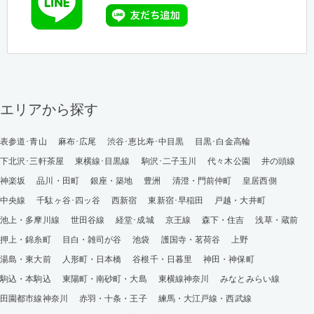
エリアから探す
表参道･青山
麻布･広尾
渋谷･恵比寿･中目黒
目黒･白金高輪
下北沢･三軒茶屋
東横線･目黒線
駒沢･二子玉川
代々木公園
井の頭線
神楽坂
品川・田町
銀座・築地
豊洲
清澄・門前仲町
皇居西側
中央線
千駄ヶ谷･四ッ谷
西新宿
東新宿･早稲田
戸越・大井町
池上・多摩川線
世田谷線
経堂･成城
京王線
森下・住吉
浅草・蔵前
押上・錦糸町
目白・雑司が谷
池袋
護国寺・茗荷谷
上野
湯島・東大前
人形町・日本橋
谷根千・日暮里
神田・神保町
駒込・本駒込
東陽町・南砂町・大島
東横線神奈川
みなとみらい線
田園都市線神奈川
赤羽・十条・王子
練馬・大江戸線・西武線