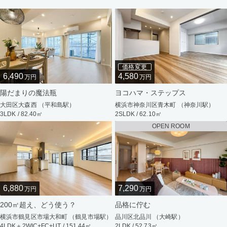
価格変更
6,490
4,580
万円
万円
陽だまりの魔法瓶
ヨコハマ・ステップス
大田区大森西 （平和島駅）
横浜市神奈川区青木町 （神奈川駅）
3LDK / 82.40㎡
2SLDK / 62.10㎡
OPEN ROOM
6,880
7,290
万円
万円
200㎡超え、どう使う？
品格に佇む
横浜市鶴見区市場大和町 （鶴見市場駅）
品川区北品川 （大崎駅）
4LDK＋2WIC+FC+UT / 151.44㎡
2LDK / 52.73㎡