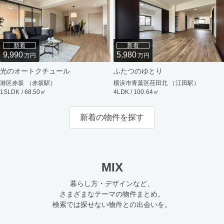
新着
新着
9,990
5,980
万円
万円
光のオートクチュール
ふたつのゆとり
港区赤坂 （赤坂駅）
横浜市青葉区荏田北 （江田駅）
1SLDK / 68.50㎡
4LDK / 100.64㎡
新着の物件を探す
MIX
暮らし方・デザインなど、
さまざまなテーマの物件まとめ。
検索では探せない物件との出会いを。