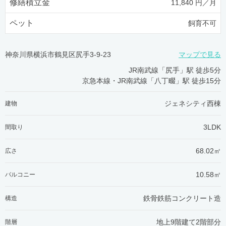
修繕積立金
11,840 円／月
ペット
飼育不可
神奈川県横浜市鶴見区尻手3-9-23
マップで見る
JR南武線「尻手」駅 徒歩5分
京急本線・JR南武線「八丁畷」駅 徒歩15分
ジェネシティ西棟
建物
3LDK
間取り
68.02㎡
広さ
10.58㎡
バルコニー
鉄骨鉄筋コンクリート造
構造
地上9階建て2階部分
階層