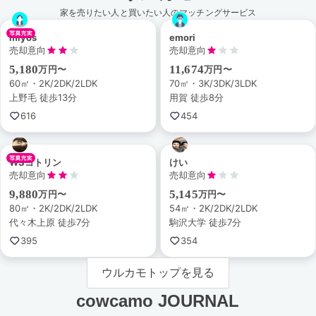
家を売りたい人と買いたい人のマッチングサービス
miyos
emori
売却意向
売却意向
5,180
11,674
万円〜
万円〜
60㎡・2K/2DK/2LDK
70㎡・3K/3DK/3LDK
上野毛 徒歩13分
用賀 徒歩8分
616
454
WSコトリン
けい
売却意向
売却意向
9,880
5,145
万円〜
万円〜
80㎡・2K/2DK/2LDK
54㎡・2K/2DK/2LDK
代々木上原 徒歩7分
駒沢大学 徒歩7分
395
354
ウルカモトップを見る
cowcamo JOURNAL