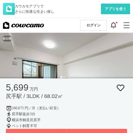
カウカモアプリで
アプリを使う
さらに快適な住まい探し
ログイン
全22枚
5,699
万円
尻手駅 / 3LDK / 68.02㎡
160,875 円／月（支払い目安）
尻手駅徒歩5分
横浜市鶴見区尻手
ペット飼育不可