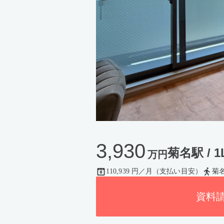
3,930
菊名駅 / 1L
万円
110,939 円／月（支払い目安）
菊
資料