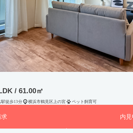
DK / 61.00㎡
名駅徒歩13分
横浜市鶴見区上の宮
ペット飼育可
請求
内見