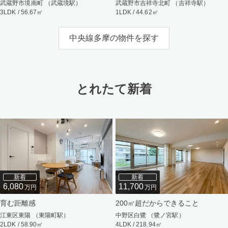
武蔵野市境南町 （武蔵境駅）
武蔵野市吉祥寺北町 （吉祥寺駅）
3LDK / 56.67㎡
1LDK / 44.62㎡
中央線多摩の物件を探す
とれたて新着
新着
新着
6,080
11,700
万円
万円
育む距離感
200㎡超だからできること
江東区東陽 （東陽町駅）
中野区白鷺 （鷺ノ宮駅）
2LDK / 58.90㎡
4LDK / 218.94㎡