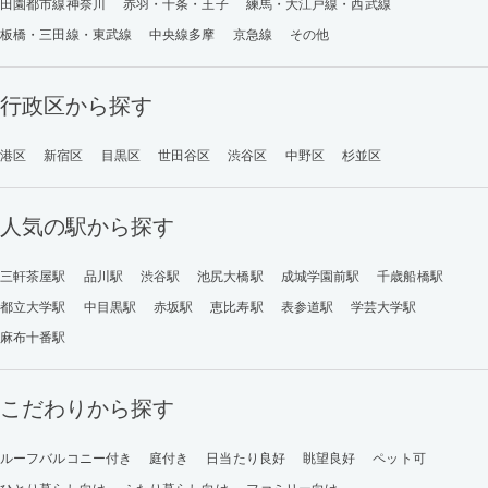
田園都市線神奈川
赤羽・十条・王子
練馬・大江戸線・西武線
板橋・三田線・東武線
中央線多摩
京急線
その他
行政区から探す
港区
新宿区
目黒区
世田谷区
渋谷区
中野区
杉並区
人気の駅から探す
三軒茶屋駅
品川駅
渋谷駅
池尻大橋駅
成城学園前駅
千歳船橋駅
都立大学駅
中目黒駅
赤坂駅
恵比寿駅
表参道駅
学芸大学駅
麻布十番駅
こだわりから探す
ルーフバルコニー付き
庭付き
日当たり良好
眺望良好
ペット可