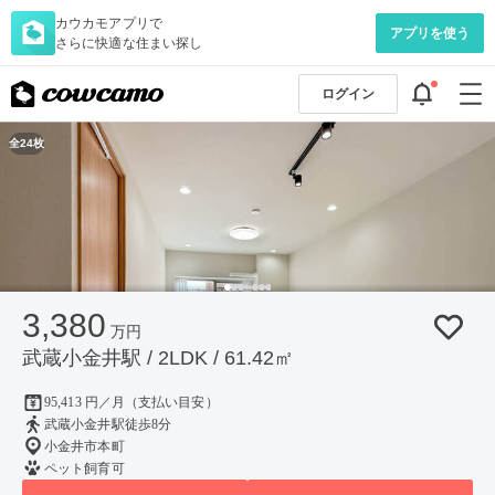
カウカモアプリで
アプリを使う
さらに快適な住まい探し
ログイン
全24枚
3,380
万円
武蔵小金井駅 / 2LDK / 61.42㎡
95,413 円／月（支払い目安）
武蔵小金井駅徒歩8分
小金井市本町
ペット飼育可