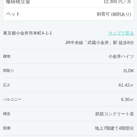
修繕積立金
12,300 円／月
ペット
飼育可 (細則あり)
東京都小金井市本町4-1-1
マップで見る
JR中央線「武蔵小金井」駅 徒歩8分
小金井ハイツ
建物
2LDK
間取り
61.42㎡
広さ
6.30㎡
バルコニー
鉄筋コンクリート造
構造
地上7階建て4階部分
階層