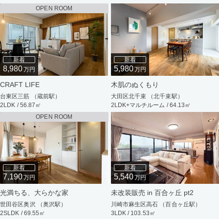
OPEN ROOM
新着
新着
8,980
5,980
万円
万円
CRAFT LIFE
木肌のぬくもり
台東区三筋 （蔵前駅）
大田区北千束 （北千束駅）
2LDK / 56.87㎡
2LDK+マルチルーム / 64.13㎡
OPEN ROOM
新着
新着
7,190
5,540
万円
万円
光満ちる、大らかな家
未改装販売 in 百合ヶ丘 pt2
世田谷区奥沢 （奥沢駅）
川崎市麻生区高石 （百合ヶ丘駅）
2SLDK / 69.55㎡
3LDK / 103.53㎡