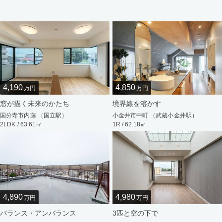
4,190
4,850
万円
万円
窓が描く未来のかたち
境界線を溶かす
国分寺市内藤 （国立駅）
小金井市中町 （武蔵小金井駅）
2LDK / 63.61㎡
1R / 62.18㎡
4,890
4,980
万円
万円
バランス・アンバランス
3匹と空の下で