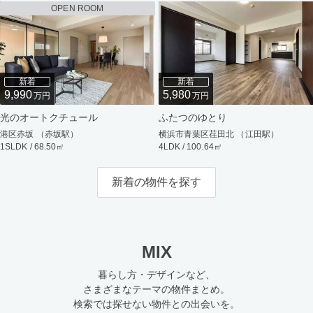
OPEN ROOM
新着
新着
9,990
5,980
万円
万円
光のオートクチュール
ふたつのゆとり
港区赤坂 （赤坂駅）
横浜市青葉区荏田北 （江田駅）
1SLDK / 68.50㎡
4LDK / 100.64㎡
新着の物件を探す
MIX
暮らし方・デザインなど、
さまざまなテーマの物件まとめ。
検索では探せない物件との出会いを。