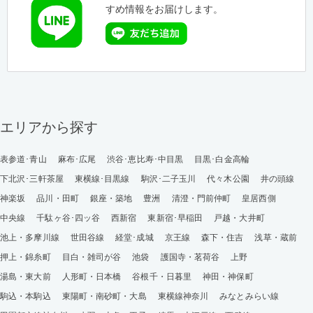
すめ情報をお届けします。
エリアから探す
表参道･青山
麻布･広尾
渋谷･恵比寿･中目黒
目黒･白金高輪
下北沢･三軒茶屋
東横線･目黒線
駒沢･二子玉川
代々木公園
井の頭線
神楽坂
品川・田町
銀座・築地
豊洲
清澄・門前仲町
皇居西側
中央線
千駄ヶ谷･四ッ谷
西新宿
東新宿･早稲田
戸越・大井町
池上・多摩川線
世田谷線
経堂･成城
京王線
森下・住吉
浅草・蔵前
押上・錦糸町
目白・雑司が谷
池袋
護国寺・茗荷谷
上野
湯島・東大前
人形町・日本橋
谷根千・日暮里
神田・神保町
駒込・本駒込
東陽町・南砂町・大島
東横線神奈川
みなとみらい線