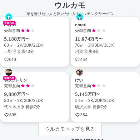
ウルカモ
家を売りたい人と買いたい人のマッチングサービス
miyos
emori
売却意向
売却意向
5,180
11,674
万円〜
万円〜
60㎡・2K/2DK/2LDK
70㎡・3K/3DK/3LDK
上野毛 徒歩13分
用賀 徒歩8分
616
454
WSコトリン
けい
売却意向
売却意向
9,880
5,145
万円〜
万円〜
80㎡・2K/2DK/2LDK
54㎡・2K/2DK/2LDK
代々木上原 徒歩7分
駒沢大学 徒歩7分
395
354
ウルカモトップを見る